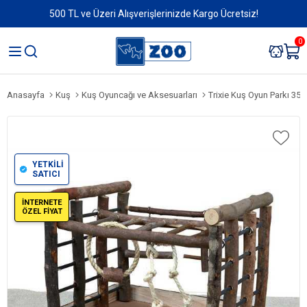
500 TL ve Üzeri Alışverişlerinizde Kargo Ücretsiz!
0
Anasayfa
Kuş
Kuş Oyuncağı ve Aksesuarları
Trixie Kuş Oyun Parkı 35 
YETKİLİ
SATICI
İNTERNETE
ÖZEL FİYAT