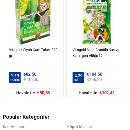
Vitagold Siyah Çam Talaşı 200
Vitagold Mısır Granülü Kuş ve
gr
Kemirgen Altlığı 12 lt
₺82,50
₺104,50
%29
%29
₺115,50
₺146,30
İndirim
İndirim
Havale ile:
₺80,85
Havale ile:
₺102,41
Popüler Kategoriler
Kedi Maması
Köpek Maması