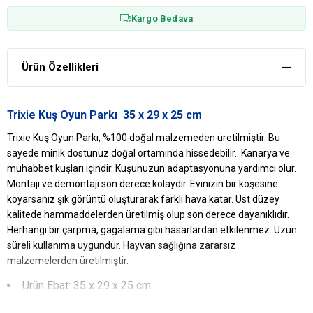
Kargo Bedava
Ürün Özellikleri
Trixie
Kuş Oyun Parkı 35 x 29 x 25 cm
Trixie Kuş Oyun Parkı, %100 doğal malzemeden üretilmiştir. Bu
sayede minik dostunuz doğal ortamında hissedebilir. Kanarya ve
muhabbet kuşları içindir. Kuşunuzun adaptasyonuna yardımcı olur.
Montajı ve demontajı son derece kolaydır. Evinizin bir köşesine
koyarsanız şık görüntü oluşturarak farklı hava katar. Üst düzey
kalitede hammaddelerden üretilmiş olup son derece dayanıklıdır.
Herhangi bir çarpma, gagalama gibi hasarlardan etkilenmez. Uzun
süreli kullanıma uygundur. Hayvan sağlığına zararsız
malzemelerden üretilmiştir.
Ürün Ebat: 35 x 29 x 25 cm
Trixie
Kuş Oyun Parkı
Yararları