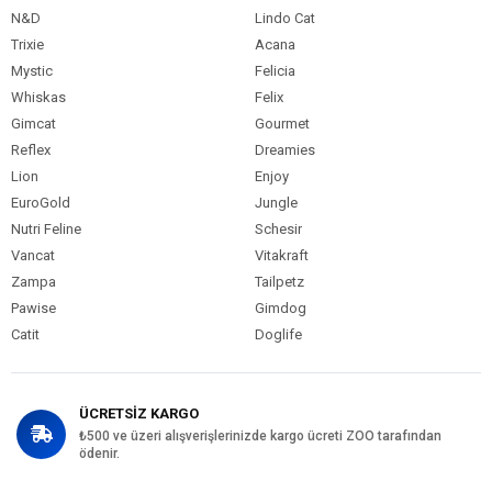
N&D
Lindo Cat
Trixie
Acana
Mystic
Felicia
Whiskas
Felix
Gimcat
Gourmet
Reflex
Dreamies
Lion
Enjoy
EuroGold
Jungle
Nutri Feline
Schesir
Vancat
Vitakraft
Zampa
Tailpetz
Pawise
Gimdog
Catit
Doglife
ÜCRETSİZ KARGO
₺500 ve üzeri alışverişlerinizde kargo ücreti ZOO tarafından
ödenir.