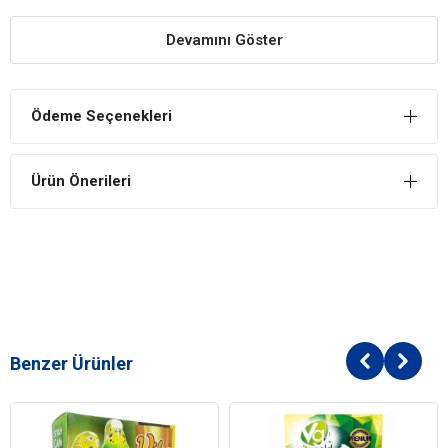
Kolay Montaj
Devamını Göster
Montajı oldukça kolay olup hiçbir zorluk oluşturmaz.
Keyifli Vakit Sağlar
Ödeme Seçenekleri
Minik dostunuzun keyifli vakit geçirmesini sağlar.
Sağlığa Katkıda Bulunur
Ürün Önerileri
Minik dostunuzun günlük egzersizlerini tamamlamasına yardımcı
olur.
Benzer Ürünler