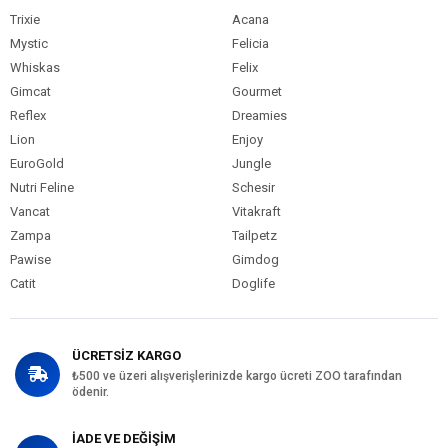
Trixie
Acana
Mystic
Felicia
Whiskas
Felix
Gimcat
Gourmet
Reflex
Dreamies
Lion
Enjoy
EuroGold
Jungle
Nutri Feline
Schesir
Vancat
Vitakraft
Zampa
Tailpetz
Pawise
Gimdog
Catit
Doglife
ÜCRETSİZ KARGO
₺500 ve üzeri alışverişlerinizde kargo ücreti ZOO tarafından
ödenir.
İADE VE DEĞİŞİM