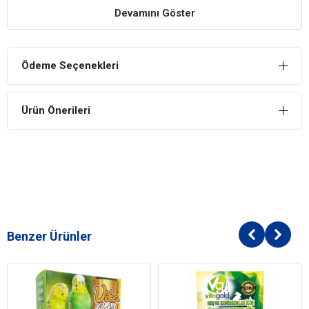
Devamını Göster
Rahat ve Konforlu Duruş
Doğal malzemelerden imal edildiği için kuşların tırnaklarına ve
ayaklarına hiçbir zarar vermez. Rahat ve konforlu bir şekilde
Ödeme Seçenekleri
durmalarına imkan sağlar.
İlgi Çekici Tasarım
Ürün Önerileri
Şık ve ilgi çekici tasarıma sahip olan tünek bulunduğu alana da
uyum sağlar.
Benzer Ürünler