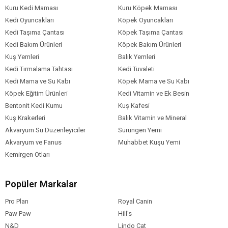
Kuru Kedi Maması
Kuru Köpek Maması
Kedi Oyuncakları
Köpek Oyuncakları
Kedi Taşıma Çantası
Köpek Taşıma Çantası
Kedi Bakım Ürünleri
Köpek Bakım Ürünleri
Kuş Yemleri
Balık Yemleri
Kedi Tırmalama Tahtası
Kedi Tuvaleti
Kedi Mama ve Su Kabı
Köpek Mama ve Su Kabı
Köpek Eğitim Ürünleri
Kedi Vitamin ve Ek Besin
Bentonit Kedi Kumu
Kuş Kafesi
Kuş Krakerleri
Balık Vitamin ve Mineral
Akvaryum Su Düzenleyiciler
Sürüngen Yemi
Akvaryum ve Fanus
Muhabbet Kuşu Yemi
Kemirgen Otları
Popüler Markalar
Pro Plan
Royal Canin
Paw Paw
Hill's
N&D
Lindo Cat