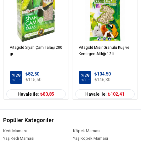
Vitagold Siyah Çam Talaşı 200
Vitagold Mısır Granülü Kuş ve
gr
Kemirgen Altlığı 12 lt
₺82,50
₺104,50
%29
%29
₺115,50
₺146,30
İndirim
İndirim
Havale ile:
₺80,85
Havale ile:
₺102,41
Popüler Kategoriler
Kedi Maması
Köpek Maması
Yaş Kedi Maması
Yaş Köpek Maması