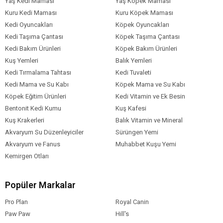
Yaş Kedi Maması
Yaş Köpek Maması
Kuru Kedi Maması
Kuru Köpek Maması
Kedi Oyuncakları
Köpek Oyuncakları
Kedi Taşıma Çantası
Köpek Taşıma Çantası
Kedi Bakım Ürünleri
Köpek Bakım Ürünleri
Kuş Yemleri
Balık Yemleri
Kedi Tırmalama Tahtası
Kedi Tuvaleti
Kedi Mama ve Su Kabı
Köpek Mama ve Su Kabı
Köpek Eğitim Ürünleri
Kedi Vitamin ve Ek Besin
Bentonit Kedi Kumu
Kuş Kafesi
Kuş Krakerleri
Balık Vitamin ve Mineral
Akvaryum Su Düzenleyiciler
Sürüngen Yemi
Akvaryum ve Fanus
Muhabbet Kuşu Yemi
Kemirgen Otları
Popüler Markalar
Pro Plan
Royal Canin
Paw Paw
Hill's