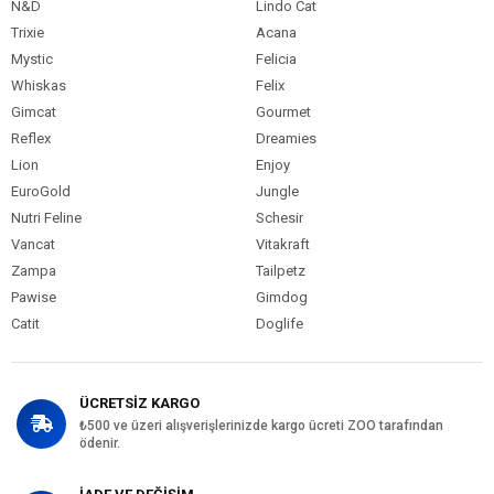
N&D
Lindo Cat
Trixie
Acana
Mystic
Felicia
Whiskas
Felix
Gimcat
Gourmet
Reflex
Dreamies
Lion
Enjoy
EuroGold
Jungle
Nutri Feline
Schesir
Vancat
Vitakraft
Zampa
Tailpetz
Pawise
Gimdog
Catit
Doglife
ÜCRETSİZ KARGO
₺500 ve üzeri alışverişlerinizde kargo ücreti ZOO tarafından
ödenir.