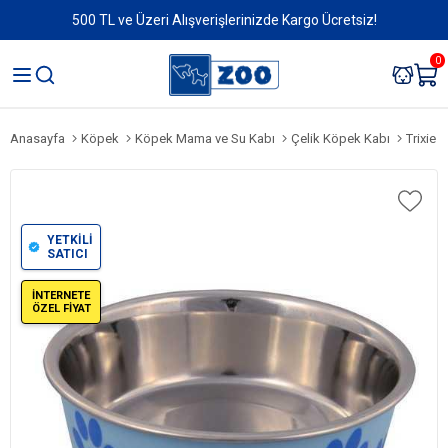
500 TL ve Üzeri Alışverişlerinizde Kargo Ücretsiz!
0
Anasayfa
Köpek
Köpek Mama ve Su Kabı
Çelik Köpek Kabı
Trixie 
YETKİLİ
SATICI
İNTERNETE
ÖZEL FİYAT