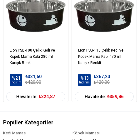
Lion PSB-100 Çelik Kedi ve
Lion PSB-110 Çelik Kedi ve
Köpek Mama Kabı 280 ml
Köpek Mama Kabı 470 ml
Karışık Renkli
Karışık Renkli
₺331,50
₺367,20
%21
%13
₺420,00
₺420,00
İndirim
İndirim
Havale ile:
₺324,87
Havale ile:
₺359,86
Popüler Kategoriler
Kedi Maması
Köpek Maması