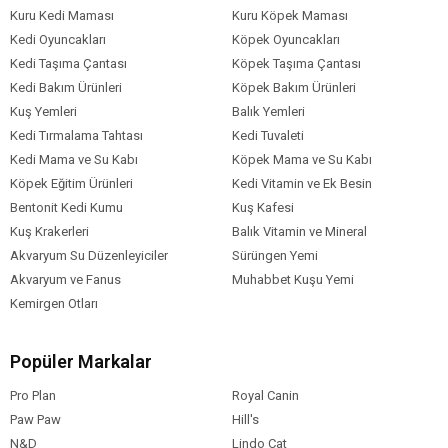
Kuru Kedi Maması
Kuru Köpek Maması
Kedi Oyuncakları
Köpek Oyuncakları
Kedi Taşıma Çantası
Köpek Taşıma Çantası
Kedi Bakım Ürünleri
Köpek Bakım Ürünleri
Kuş Yemleri
Balık Yemleri
Kedi Tırmalama Tahtası
Kedi Tuvaleti
Kedi Mama ve Su Kabı
Köpek Mama ve Su Kabı
Köpek Eğitim Ürünleri
Kedi Vitamin ve Ek Besin
Bentonit Kedi Kumu
Kuş Kafesi
Kuş Krakerleri
Balık Vitamin ve Mineral
Akvaryum Su Düzenleyiciler
Sürüngen Yemi
Akvaryum ve Fanus
Muhabbet Kuşu Yemi
Kemirgen Otları
Popüler Markalar
Pro Plan
Royal Canin
Paw Paw
Hill's
N&D
Lindo Cat