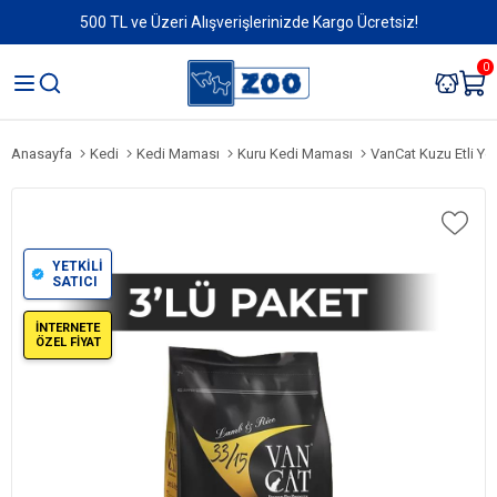
500 TL ve Üzeri Alışverişlerinizde Kargo Ücretsiz!
0
Anasayfa
Kedi
Kedi Maması
Kuru Kedi Maması
VanCat Kuzu Etli Ye
YETKİLİ
SATICI
İNTERNETE
ÖZEL FİYAT