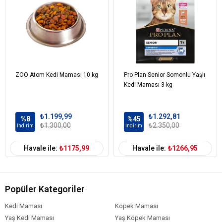
Protein %33
Yağ İçeriği %15
Ham Kül %8
Ham Selüloz %2,8
Omega-6 %3,7
Omega-3 %0,75
ZOO Atom Kedi Maması 10 kg
Pro Plan Senior Somonlu Yaşlı
Kedi Maması 3 kg
₺1.199,99
₺1.292,81
%8
%45
₺1.300,00
₺2.350,00
İndirim
İndirim
Havale ile:
₺1175,99
Havale ile:
₺1266,95
Popüler Kategoriler
Kedi Maması
Köpek Maması
Yaş Kedi Maması
Yaş Köpek Maması