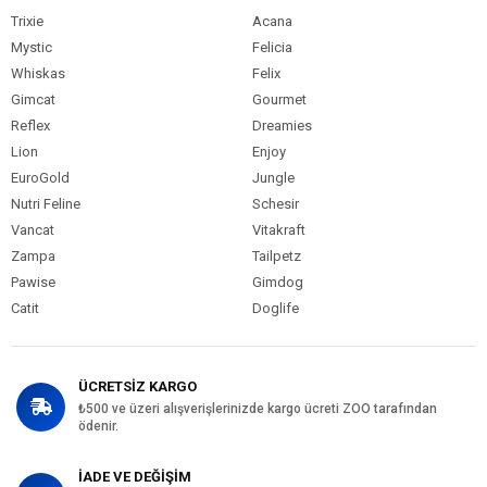
Trixie
Acana
Mystic
Felicia
Whiskas
Felix
Gimcat
Gourmet
Reflex
Dreamies
Lion
Enjoy
EuroGold
Jungle
Nutri Feline
Schesir
Vancat
Vitakraft
Zampa
Tailpetz
Pawise
Gimdog
Catit
Doglife
ÜCRETSİZ KARGO
₺500 ve üzeri alışverişlerinizde kargo ücreti ZOO tarafından
ödenir.
İADE VE DEĞİŞİM