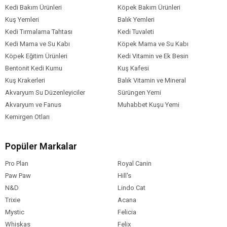
Kedi Bakım Ürünleri
Köpek Bakım Ürünleri
Kuş Yemleri
Balık Yemleri
Kedi Tırmalama Tahtası
Kedi Tuvaleti
Kedi Mama ve Su Kabı
Köpek Mama ve Su Kabı
Köpek Eğitim Ürünleri
Kedi Vitamin ve Ek Besin
Bentonit Kedi Kumu
Kuş Kafesi
Kuş Krakerleri
Balık Vitamin ve Mineral
Akvaryum Su Düzenleyiciler
Sürüngen Yemi
Akvaryum ve Fanus
Muhabbet Kuşu Yemi
Kemirgen Otları
Popüler Markalar
Pro Plan
Royal Canin
Paw Paw
Hill's
N&D
Lindo Cat
Trixie
Acana
Mystic
Felicia
Whiskas
Felix