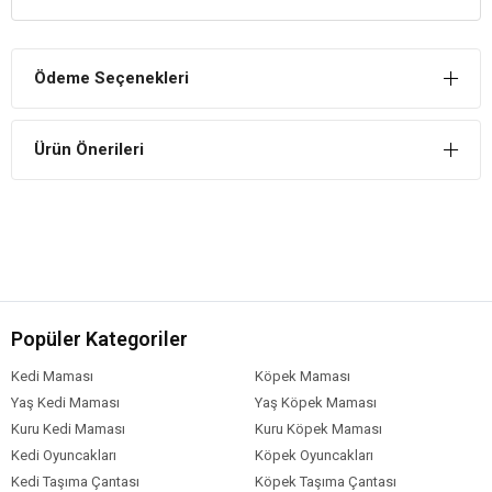
Bağırsak enfeksiyonlarını ve ishal oluşumunu engeller.
Canlılık Sağlar
Ödeme Seçenekleri
İçerisinde bulunan yüksek besinler sayesinde canlılık sağlar.
Toksit Maddeleri Emer
Ürün Önerileri
Sindirim sistemini düzenleyerek vücuttaki toksit maddeleri emer.
VERSELELAGA TROPİCAL FİNCHES İçindekiler
Bileşim
Sarı Darı
Sarı Panicum
Kanarya Tohumu
Popüler Kategoriler
Kırmızı Panicum
Kırmızı Darı
Kedi Maması
Köpek Maması
Nijer Tohumu
Yaş Kedi Maması
Yaş Köpek Maması
Kuru Kedi Maması
Kuru Köpek Maması
Kedi Oyuncakları
Köpek Oyuncakları
Kedi Taşıma Çantası
Köpek Taşıma Çantası