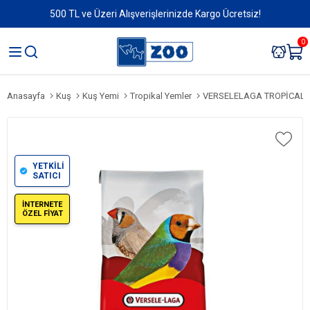
500 TL ve Üzeri Alışverişlerinizde Kargo Ücretsiz!
0
Anasayfa
Kuş
Kuş Yemi
Tropikal Yemler
VERSELELAGA TROPİCAL F
YETKİLİ
SATICI
İNTERNETE
ÖZEL FİYAT