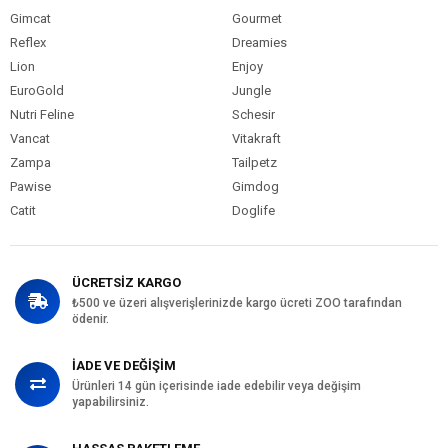
Gimcat
Gourmet
Reflex
Dreamies
Lion
Enjoy
EuroGold
Jungle
Nutri Feline
Schesir
Vancat
Vitakraft
Zampa
Tailpetz
Pawise
Gimdog
Catit
Doglife
ÜCRETSİZ KARGO
₺500 ve üzeri alışverişlerinizde kargo ücreti ZOO tarafından
ödenir.
İADE VE DEĞİŞİM
Ürünleri 14 gün içerisinde iade edebilir veya değişim
yapabilirsiniz.