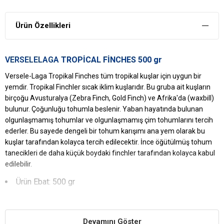
Ürün Özellikleri
VERSELELAGA
TROPİCAL FİNCHES 500 gr
Versele-Laga Tropikal Finches tüm tropikal kuşlar için uygun bir
yemdir. Tropikal Finchler sıcak iklim kuşlarıdır. Bu gruba ait kuşların
birçoğu Avusturalya (Zebra Finch, Gold Finch) ve Afrika'da (waxbill)
bulunur. Çoğunluğu tohumla beslenir. Yaban hayatında bulunan
olgunlaşmamış tohumlar ve olgunlaşmamış çim tohumlarını tercih
ederler. Bu sayede dengeli bir tohum karışımı ana yem olarak bu
kuşlar tarafından kolayca tercih edilecektir. İnce öğütülmüş tohum
tanecikleri de daha küçük boydaki finchler tarafından kolayca kabul
edilebilir.
Ürün Ebat: 500 gr
VERSELELAGA
TROPİCAL FİNCHES
Yararları
Enfeksiyonu Önler
Devamını Göster