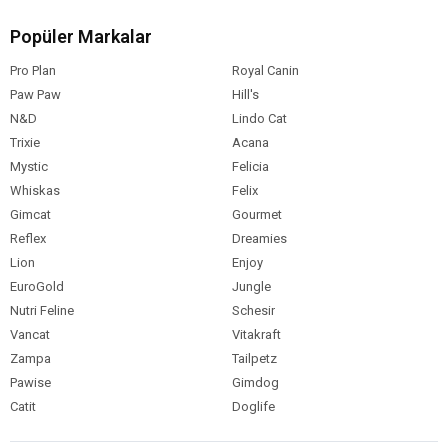
Popüler Markalar
Pro Plan
Royal Canin
Paw Paw
Hill's
N&D
Lindo Cat
Trixie
Acana
Mystic
Felicia
Whiskas
Felix
Gimcat
Gourmet
Reflex
Dreamies
Lion
Enjoy
EuroGold
Jungle
Nutri Feline
Schesir
Vancat
Vitakraft
Zampa
Tailpetz
Pawise
Gimdog
Catit
Doglife