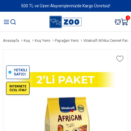
500 TL ve Üzeri Alışverişlerinizde Kargo Ücretsiz!
0
Anasayfa
Kuş
Kuş Yemi
Papağan Yemi
Vitakraft Afrika Cennet Para
YETKİLİ
SATICI
İNTERNETE
ÖZEL FİYAT