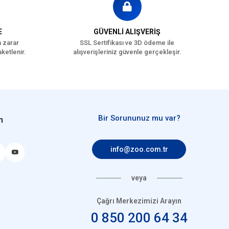
E
GÜVENLİ ALIŞVERİŞ
a zarar
SSL Sertifikası ve 3D ödeme ile
ketlenir.
alışverişleriniz güvenle gerçekleşir.
Bir Sorununuz mu var?
n
info@zoo.com.tr
veya
Çağrı Merkezimizi Arayın
0 850 200 64 34