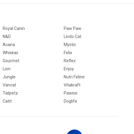
Royal Canin
Paw Paw
N&D
Lindo Cat
Acana
Mystic
Whiskas
Felix
Gourmet
Reflex
Lion
Enjoy
Jungle
Nutri Feline
Vancat
Vitakraft
Tailpetz
Pawise
Catit
Doglife