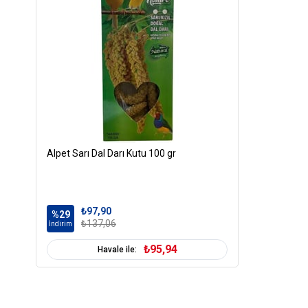
Alpet Sarı Dal Darı Kutu 100 gr
₺97,90
%29
₺137,06
İndirim
₺95,94
Havale ile: