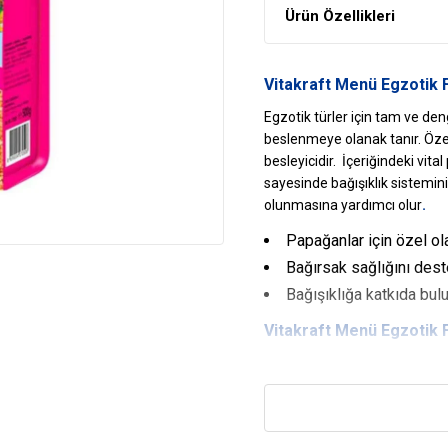
Ürün Özellikleri
Vitakraft Menü Egzotik 
Egzotik türler için tam ve deng
beslenmeye olanak tanır. Özen
besleyicidir. İçeriğindeki vita
sayesinde bağışıklık sistemini
.
olunmasına yardımcı olur
Papağanlar için özel ola
Bağırsak sağlığını dest
Bağışıklığa katkıda bul
Vitakraft Menü Egzotik
Yoğun Protein Desteği
Yoğun protein içeriği sayesi
yardımcı olur.