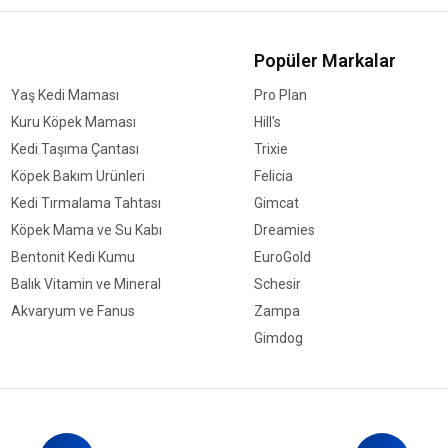
Popüler Markalar
Yaş Kedi Maması
Pro Plan
Kuru Köpek Maması
Hill's
Kedi Taşıma Çantası
Trixie
Köpek Bakım Ürünleri
Felicia
Kedi Tırmalama Tahtası
Gimcat
Köpek Mama ve Su Kabı
Dreamies
Bentonit Kedi Kumu
EuroGold
Balık Vitamin ve Mineral
Schesir
Akvaryum ve Fanus
Zampa
Gimdog