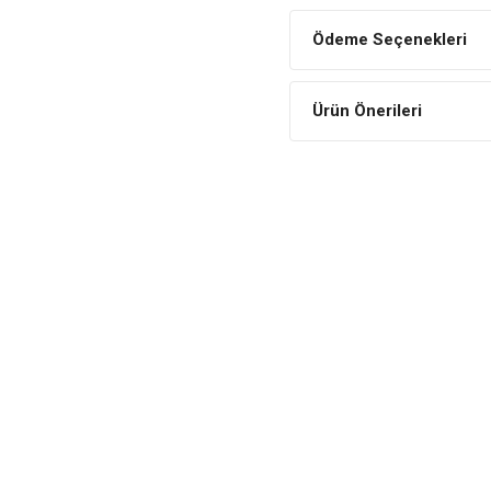
Bağışıklığı Destekleyen 
Bağışıklığı destekleyen özel 
Ödeme Seçenekleri
yardımcıdır.
Dengeli İçerik
Ürün Önerileri
Kuşunuzun dengeli şekilde bes
İÇİNDEKİLER
BİLEŞİM
Sarı darı
Kırmızı darı
Beyaz darı
Yulaf
CaCO3
Bal