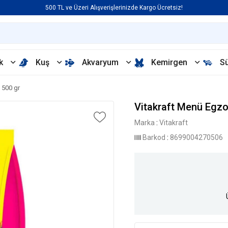
500 TL ve Üzeri Alışverişlerinizde Kargo Ücretsiz!
k
Kuş
Akvaryum
Kemirgen
S
 500 gr
Vitakraft Menü Egzo
Marka
:
Vitakraft
Barkod
:
8699004270506