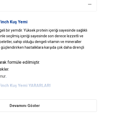
Finch Kuş Yemi
eli bir yemdir. Yüksek protein içeriği sayesinde sağlıklı
le seçilmiş içeriği sayesinde son derece lezzetli ve
l peletler, sahip olduğu dengeli vitamin ve mineraller
 güçlendirirken hastalıklara karşıda çok daha dirençli
rak formüle edilmiştir.
ekler.
unur
.
 Finch Kuş Yemi YARARLARI
nden kuşunuzun çok daha hareketli ve enerjik olmasına
Devamını Göster