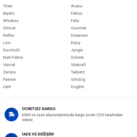
Trixie
Acana
Mystic
Felicia
Whiskas
Felix
Gimcat
Gourmet
Reflex
Dreamies
Lion
Enjoy
EuroGold
Jungle
Nutri Feline
Schesir
Vancat
Vitakraft
Zampa
Tailpetz
Pawise
Gimdog
Catit
Doglife
ÜCRETSİZ KARGO
₺500 ve üzeri alışverişlerinizde kargo ücreti ZOO tarafından
ödenir.
İADE VE DEĞİŞİM