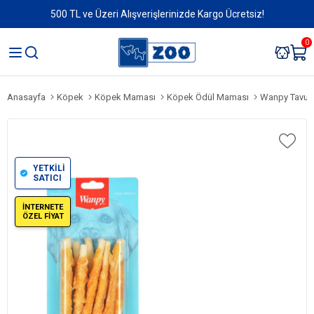
500 TL ve Üzeri Alışverişlerinizde Kargo Ücretsiz!
0
Anasayfa
Köpek
Köpek Maması
Köpek Ödül Maması
Wanpy Tavuk 
YETKİLİ
SATICI
İNTERNETE
ÖZEL FİYAT