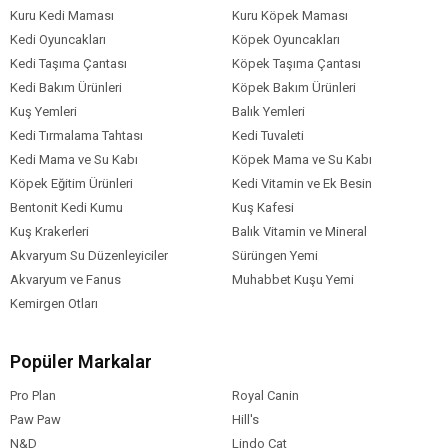
Kuru Kedi Maması
Kuru Köpek Maması
Kedi Oyuncakları
Köpek Oyuncakları
Kedi Taşıma Çantası
Köpek Taşıma Çantası
Kedi Bakım Ürünleri
Köpek Bakım Ürünleri
Kuş Yemleri
Balık Yemleri
Kedi Tırmalama Tahtası
Kedi Tuvaleti
Kedi Mama ve Su Kabı
Köpek Mama ve Su Kabı
Köpek Eğitim Ürünleri
Kedi Vitamin ve Ek Besin
Bentonit Kedi Kumu
Kuş Kafesi
Kuş Krakerleri
Balık Vitamin ve Mineral
Akvaryum Su Düzenleyiciler
Sürüngen Yemi
Akvaryum ve Fanus
Muhabbet Kuşu Yemi
Kemirgen Otları
Popüler Markalar
Pro Plan
Royal Canin
Paw Paw
Hill's
N&D
Lindo Cat