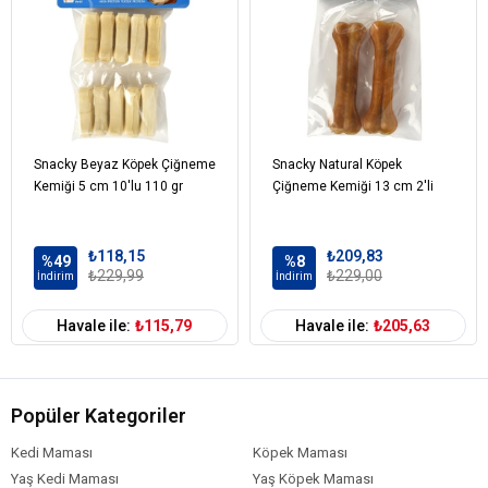
Köpek Maması
Tahılsız
Tahıl Oranı
Köpek Özel
Ağız ve Diş Sağlığı
Gereksinim
Köpek Irk
Tüm Irklara Uygun
Boyutu
Snacky Beyaz Köpek Çiğneme
Snacky Natural Köpek
Köpek Maması
Tavuk
İçerik
Kemiği 5 cm 10'lu 110 gr
Çiğneme Kemiği 13 cm 2'li
Köpek Maması
0-100 gr
Paket Boyutu
₺118,15
₺209,83
%49
%8
Köpek Irk
₺229,99
Tümüne Uygun
₺229,00
İndirim
İndirim
Özelliği
Havale ile:
₺115,79
Havale ile:
₺205,63
Popüler Kategoriler
Kedi Maması
Köpek Maması
Yaş Kedi Maması
Yaş Köpek Maması