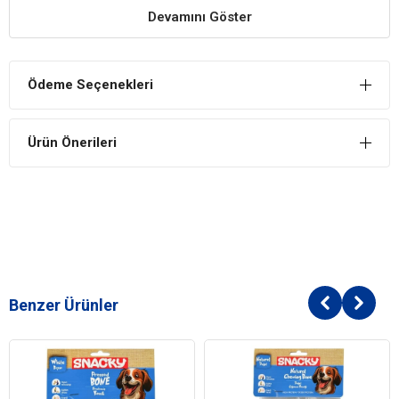
Köpeğinizin diş sağlığını destekler niteliğe sahiptir.
Devamını Göster
Keyifli Eğitim Sunar
Köpeğiniz ile keyifli bir eğitim süreci geçirmeniz için yardımcıdır.
Ödeme Seçenekleri
Nefis Ödül
Köpeğinizin damak tadına hitap edecek özel içeriği sayesinde nefis
Ürün Önerileri
bir ödül keyfi sunar.
İÇİNDEKİLER
BİLEŞİM
Tavuk (%40.6)
Deri (tavuk derisi %57.8)
Bitkisel protein
Benzer Ürünler
Köpek Yaş
Yavru (0-12 Ay)
Yetişkin (1-7 Yaş)
Yaşlı (7+ Yaş)
Aralığı
Köpek Maması
Ödül Maması
Formu