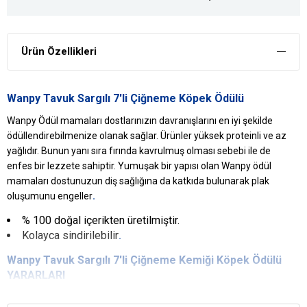
Ürün Özellikleri
Wanpy Tavuk Sargılı 7'li Çiğneme Köpek Ödülü
Wanpy Ödül mamaları dostlarınızın davranışlarını en iyi şekilde
ödüllendirebilmenize olanak sağlar. Ürünler yüksek proteinli ve az
yağlıdır. Bunun yanı sıra fırında kavrulmuş olması sebebi ile de
enfes bir lezzete sahiptir. Yumuşak bir yapısı olan Wanpy ödül
mamaları dostunuzun diş sağlığına da katkıda bulunarak plak
.
oluşumunu engeller
% 100 doğal içerikten üretilmiştir.
Kolayca sindirilebilir
.
Wanpy Tavuk Sargılı 7'li Çiğneme Kemiği Köpek Ödülü
YARARLARI
Diş Sağlığını Destekler