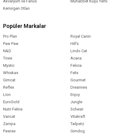
Akvaryum ve Fanus
Muhabbet Kuşu Yemi
Kemirgen Otları
Popüler Markalar
Pro Plan
Royal Canin
Paw Paw
Hill's
N&D
Lindo Cat
Trixie
Acana
Mystic
Felicia
Whiskas
Felix
Gimcat
Gourmet
Reflex
Dreamies
Lion
Enjoy
EuroGold
Jungle
Nutri Feline
Schesir
Vancat
Vitakraft
Zampa
Tailpetz
Pawise
Gimdog