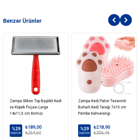
Benzer Ürünler
Zampa Slikon Top Başlıklı Kedi
Zampa Kedi Patisi Tasarımlı
ve Köpek Fırçası Large
Buharlı Kedi Tarağı 7x10 cm
14x11,5 cm Kırmızı
Pembe Kahverengi
₺189,00
₺218,90
%29
%29
₺264,60
₺306,46
İndirim
İndirim