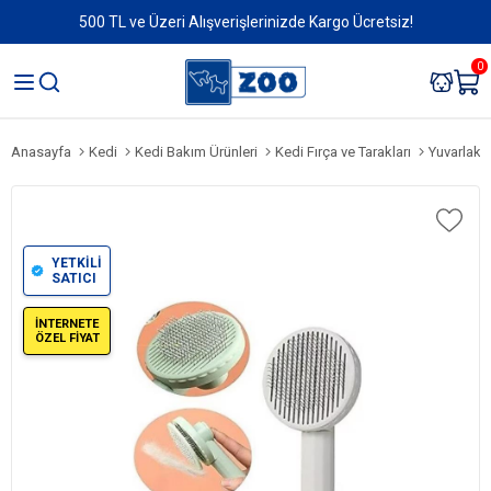
500 TL ve Üzeri Alışverişlerinizde Kargo Ücretsiz!
0
Anasayfa
Kedi
Kedi Bakım Ürünleri
Kedi Fırça ve Tarakları
Yuvarlak 
YETKİLİ
SATICI
İNTERNETE
ÖZEL FİYAT