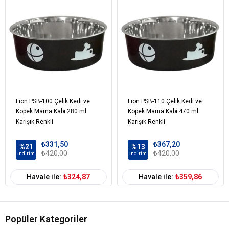
Lion PSB-100 Çelik Kedi ve
Lion PSB-110 Çelik Kedi ve
Köpek Mama Kabı 280 ml
Köpek Mama Kabı 470 ml
Karışık Renkli
Karışık Renkli
₺331,50
₺367,20
%21
%13
₺420,00
₺420,00
İndirim
İndirim
Havale ile:
₺324,87
Havale ile:
₺359,86
Popüler Kategoriler