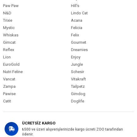
Paw Paw
Hill's
N&D
Lindo Cat
Trixie
Acana
Mystic
Felicia
Whiskas
Felix
Gimcat
Gourmet
Reflex
Dreamies
Lion
Enjoy
EuroGold
Jungle
Nutri Feline
Schesir
Vancat
Vitakraft
Zampa
Tailpetz
Pawise
Gimdog
Catit
Doglife
ÜCRETSİZ KARGO
₺500 ve üzeri alışverişlerinizde kargo ücreti ZOO tarafından
ödenir.