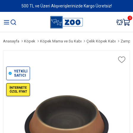
500 TL ve Üzeri Alışverişlerinizde Kargo Ücretsiz!
0
Anasayfa
Köpek
Köpek Mama ve Su Kabı
Çelik Köpek Kabı
Zampa 17
YETKİLİ
SATICI
İNTERNETE
ÖZEL FİYAT