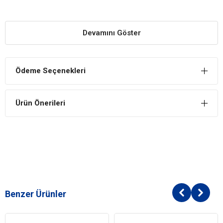
Zampa
1701-32 Kaymaz Tabanlı Renkli Kedi
Köpek
Mama ve Su Kabı
Yararları
Devamını Göster
Korumayı Sever
Ürün oldukça korumalı yapısı ile her köpeğe destek olur. Yıllar boyu
kullanılsa bile korumacı ve destekçi yapısından asla vazgeçmez.
Ödeme Seçenekleri
Ergonomik Tasarım
Hem ergonomik bir şıklık hem de evcil dostlarınız için daha hijyenik
Ürün Önerileri
bir deneyim sunabilirsiniz.
Kolay Beslenme
Köpeklerin rahat ve konforlu şekilde yemek yemelerine ve su
içmelerine yardımcı olur.
Benzer Ürünler