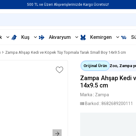
500 TL ve Üzeri Alışverişlerinizde Kargo Ücretsiz!
k
Kuş
Akvaryum
Kemirgen
S
ı
Zampa Ahşap Kedi ve Köpek Tüy Topmala Tarak Small Boy 14x9.5 cm
Orijinal Ürün
Zoo, Zampa yet
Zampa Ahşap Kedi v
14x9.5 cm
Marka
:
Zampa
Barkod
:
8682689200111