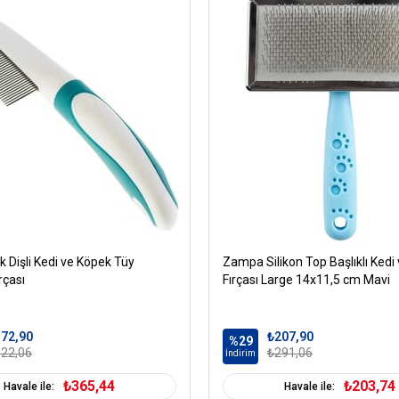
 Dişli Kedi ve Köpek Tüy
Zampa Silikon Top Başlıklı Kedi
rçası
Fırçası Large 14x11,5 cm Mavi
72,90
₺207,90
%29
22,06
₺291,06
İndirim
₺365,44
₺203,74
Havale ile:
Havale ile: