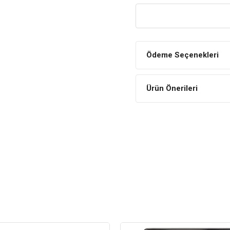
Estetik Görünüm Sunar
Ahşaptan üretilen fırçanın g
Pratik Kullanım
Ödeme Seçenekleri
Geniş yapısı sayesinde daha f
Ürün Önerileri