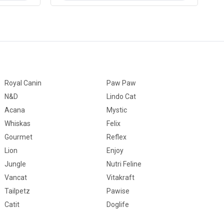
Royal Canin
Paw Paw
N&D
Lindo Cat
Acana
Mystic
Whiskas
Felix
Gourmet
Reflex
Lion
Enjoy
Jungle
Nutri Feline
Vancat
Vitakraft
Tailpetz
Pawise
Catit
Doglife