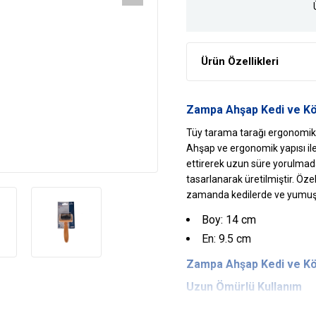
Ürün Özellikleri
Zampa Ahşap Kedi ve Kö
Tüy tarama tarağı ergonomik ya
Ahşap ve ergonomik yapısı il
ettirerek uzun süre yorulmad
tasarlanarak üretilmiştir. Özelli
zamanda kedilerde ve yumuşak
Boy: 14 cm
En: 9.5 cm
Zampa
Ahşap Kedi ve
Kö
Uzun Ömürlü Kullanım
Kaliteli ve sağlam malzemelerd