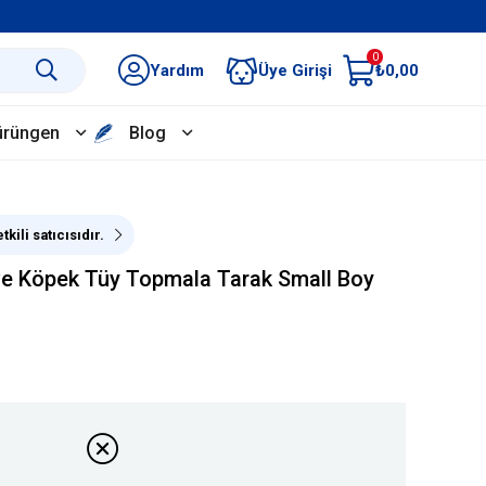
0
Yardım
Üye Girişi
₺0,00
ürüngen
Blog
kili satıcısıdır.
e Köpek Tüy Topmala Tarak Small Boy