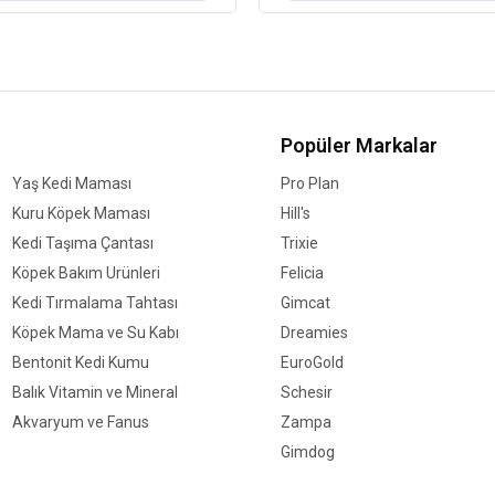
Popüler Markalar
Yaş Kedi Maması
Pro Plan
Kuru Köpek Maması
Hill's
Kedi Taşıma Çantası
Trixie
Köpek Bakım Ürünleri
Felicia
Kedi Tırmalama Tahtası
Gimcat
Köpek Mama ve Su Kabı
Dreamies
Bentonit Kedi Kumu
EuroGold
Balık Vitamin ve Mineral
Schesir
Akvaryum ve Fanus
Zampa
Gimdog