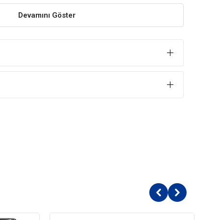
Devamını Göster
örünümü oldukça hoştur.
azla alanı daha çabuk taramayı sağlar.