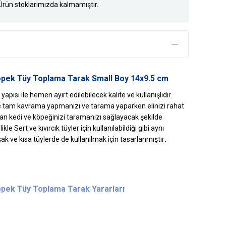
Ürün stoklarımızda kalmamıştır.
pek Tüy Toplama Tarak Small Boy 14x9.5 cm
pısı ile hemen ayırt edilebilecek kalite ve kullanışlıdır.
e tam kavrama yapmanızı ve tarama yaparken elinizi rahat
an kedi ve köpeğinizi taramanızı sağlayacak şekilde
kle Sert ve kıvırcık tüyler için kullanılabildiği gibi aynı
 ve kısa tüylerde de kullanılmak için tasarlanmıştır
.
pek Tüy Toplama Tarak
Yararları
en üretilen fırça uzun yıllar kullanım sunar.