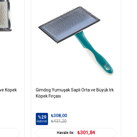
 ve Köpek
Gimdog Yumuşak Saplı Orta ve Büyük Irk
Gi
Köpek Fırçası
₺308,00
%29
%
₺431,20
İndirim
İn
₺301,84
Havale ile: