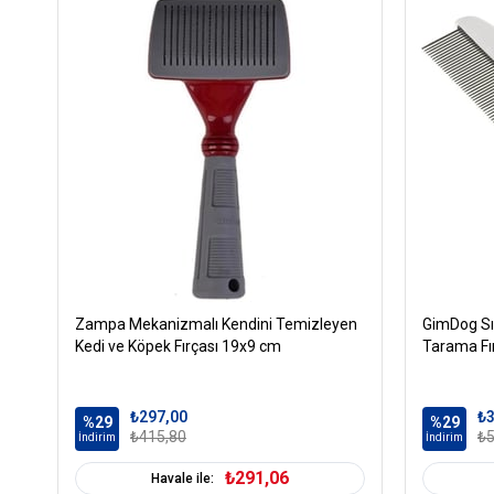
Zampa Mekanizmalı Kendini Temizleyen
GimDog Sık
Kedi ve Köpek Fırçası 19x9 cm
Tarama Fı
₺297,00
₺3
%29
%29
₺415,80
₺5
İndirim
İndirim
₺291,06
Havale ile: