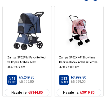
yapısı ve ek depolama alanı ile şehir gezilerinde, parklarda veya tatil
yolculuklarında rahatça kullanabilirsiniz.
Zampa SP02P-M Favorite Kedi
Zampa SP02XK-P Showtime
ve Köpek Arabası Mavi
Kedi ve Köpek Arabası Pembe
46x78x99 cm
42x69.5x88 cm
₺5.249,80
₺3.999,80
%12
%33
₺5.999,00
₺5.999,00
İndirim
İndirim
Havale ile:
₺5144,80
Havale ile:
₺3919,80