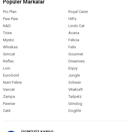
Popüler Markalar
Pro Plan
Royal Canin
Paw Paw
Hill's
N&D
Lindo Cat
Trixie
Acana
Mystic
Felicia
Whiskas
Felix
Gimcat
Gourmet
Reflex
Dreamies
Lion
Enjoy
EuroGold
Jungle
Nutri Feline
Schesir
Vancat
Vitakraft
Zampa
Tailpetz
Pawise
Gimdog
Catit
Doglife
ÜCRETSİZ KARGO