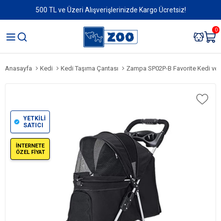
500 TL ve Üzeri Alışverişlerinizde Kargo Ücretsiz!
0
Anasayfa
Kedi
Kedi Taşıma Çantası
Zampa SP02P-B Favorite Kedi ve Köpe
YETKİLİ
SATICI
İNTERNETE
ÖZEL FİYAT