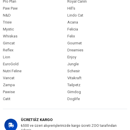
Pro Plan
Royal Canin
Paw Paw
Hill's
N&D
Lindo Cat
Trixie
Acana
Mystic
Felicia
Whiskas
Felix
Gimcat
Gourmet
Reflex
Dreamies
Lion
Enjoy
EuroGold
Jungle
Nutri Feline
Schesir
Vancat
Vitakraft
Zampa
Tailpetz
Pawise
Gimdog
Catit
Doglife
ÜCRETSİZ KARGO
₺500 ve üzeri alışverişlerinizde kargo ücreti ZOO tarafından