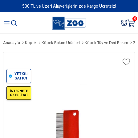
500 TL ve Üzeri Alışverişlerinizde Kargo Ücretsiz!
0
Anasayfa
Köpek
Köpek Bakım Ürünleri
Köpek Tüy ve Deri Bakım
Za
YETKİLİ
SATICI
İNTERNETE
ÖZEL FİYAT