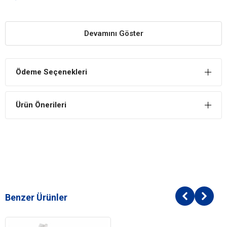
Küçük başlı diş fırçaları ön dişler ve arka dişler içindir. Mükemmel bir
diş bakımı sağlar.
Devamını Göster
Plak ve Tartar Oluşumunu Önler
Büyük başlı tarafıyla köpeğinizin dişlerini temizleyebilir, tartar ve
plak oluşumunu engelleyebilirsiniz.
Ödeme Seçenekleri
Kullanımı Kolay
Kaliteli malzemelerden üretilen çift taraflı diş fırçalarının kullanımı
Ürün Önerileri
oldukça kolaydır.
Benzer Ürünler