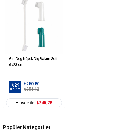
GimDog Köpek Diş Bakım Seti
6x23 cm
₺250,80
%29
₺351,12
İndirim
Havale ile:
₺245,78
Popüler Kategoriler