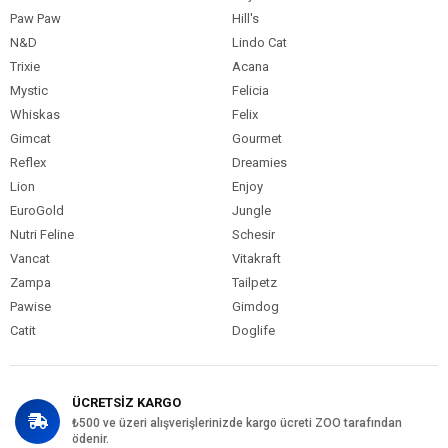
Paw Paw
Hill's
N&D
Lindo Cat
Trixie
Acana
Mystic
Felicia
Whiskas
Felix
Gimcat
Gourmet
Reflex
Dreamies
Lion
Enjoy
EuroGold
Jungle
Nutri Feline
Schesir
Vancat
Vitakraft
Zampa
Tailpetz
Pawise
Gimdog
Catit
Doglife
ÜCRETSİZ KARGO
₺500 ve üzeri alışverişlerinizde kargo ücreti ZOO tarafından
ödenir.