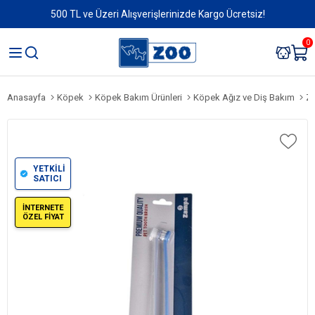
500 TL ve Üzeri Alışverişlerinizde Kargo Ücretsiz!
0
Anasayfa
Köpek
Köpek Bakım Ürünleri
Köpek Ağız ve Diş Bakım
Za
YETKİLİ
SATICI
İNTERNETE
ÖZEL FİYAT