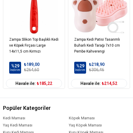
Zampa Slikon Top Başlıklı Kedi
Zampa Kedi Patisi Tasarımlı
ve Köpek Fırçası Large
Buharlı Kedi Tarağı 7x10 cm
14x11,5 cm Kırmızı
Pembe Kahverengi
₺189,00
₺218,90
%29
%29
₺264,60
₺306,46
İndirim
İndirim
Havale ile:
₺185,22
Havale ile:
₺214,52
Popüler Kategoriler
Kedi Maması
Köpek Maması
Yaş Kedi Maması
Yaş Köpek Maması
Kuru Kedi Maması
Kuru Köpek Maması