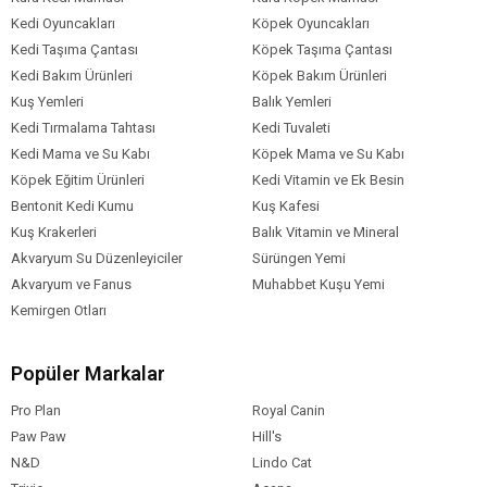
Kedi Oyuncakları
Köpek Oyuncakları
Kedi Taşıma Çantası
Köpek Taşıma Çantası
Kedi Bakım Ürünleri
Köpek Bakım Ürünleri
Kuş Yemleri
Balık Yemleri
Kedi Tırmalama Tahtası
Kedi Tuvaleti
Kedi Mama ve Su Kabı
Köpek Mama ve Su Kabı
Köpek Eğitim Ürünleri
Kedi Vitamin ve Ek Besin
Bentonit Kedi Kumu
Kuş Kafesi
Kuş Krakerleri
Balık Vitamin ve Mineral
Akvaryum Su Düzenleyiciler
Sürüngen Yemi
Akvaryum ve Fanus
Muhabbet Kuşu Yemi
Kemirgen Otları
Popüler Markalar
Pro Plan
Royal Canin
Paw Paw
Hill's
N&D
Lindo Cat