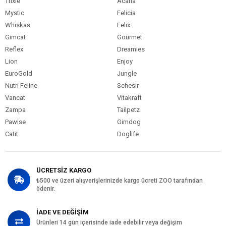
Trixie
Acana
Mystic
Felicia
Whiskas
Felix
Gimcat
Gourmet
Reflex
Dreamies
Lion
Enjoy
EuroGold
Jungle
Nutri Feline
Schesir
Vancat
Vitakraft
Zampa
Tailpetz
Pawise
Gimdog
Catit
Doglife
ÜCRETSİZ KARGO
₺500 ve üzeri alışverişlerinizde kargo ücreti ZOO tarafından
ödenir.
İADE VE DEĞİŞİM
Ürünleri 14 gün içerisinde iade edebilir veya değişim