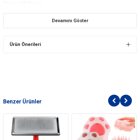
İşlevsel Kullanım
Ölü tüyleri toplamak ve düzenli görünüm kazandırmak için
uygundur.
Devamını Göster
Uzun Ömürlü Kullanım
Kaliteli ve sağlam malzemelerden üretilen fırça uzun yıllar kullanım
Ürün Önerileri
sunar.
Kolay Kullanım
Tarak ve fırçanın özel uçlarıyla kedinizin ve köpeğinizin tüylerini
kolayca alabilmenizi sağlar. Bu sayede evcilinizin canı yanmaz.
Benzer Ürünler