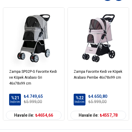
📏
Puset Ölçüleri:
✔️
Genişlik:
35 cm
✔️
Uzunluk:
50 cm
✔️
Yükseklik:
30 cm
⚖️
Taşıma Kapasitesi:
15 kg
Zampa Melona Kedi & Köpek Arabası ile her yolculuk daha konforlu
ve güvenli! 🐶🐱✨
Zampa SP02P-G Favorite Kedi
Zampa Favorite Kedi ve Köpek
ve Köpek Arabası Gri
Arabası Pembe 46x78x99 cm
46x78x99 cm
₺4.749,65
₺4.650,80
%21
%22
₺5.999,00
₺5.999,00
İndirim
İndirim
Havale ile:
₺4654,66
Havale ile:
₺4557,78