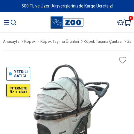
500 TL ve Üzeri Alışverişlerinizde Kargo Ücretsiz!
0
Anasayfa
Köpek
Köpek Taşıma Ürünleri
Köpek Taşıma Çantası
Zam
YETKİLİ
SATICI
İNTERNETE
ÖZEL FİYAT