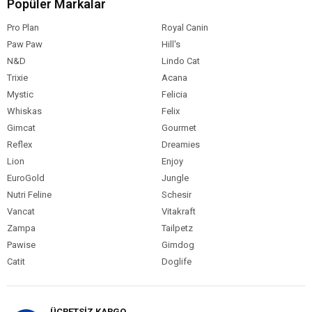
Popüler Markalar
Pro Plan
Royal Canin
Paw Paw
Hill's
N&D
Lindo Cat
Trixie
Acana
Mystic
Felicia
Whiskas
Felix
Gimcat
Gourmet
Reflex
Dreamies
Lion
Enjoy
EuroGold
Jungle
Nutri Feline
Schesir
Vancat
Vitakraft
Zampa
Tailpetz
Pawise
Gimdog
Catit
Doglife
ÜCRETSİZ KARGO