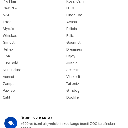
Pro Plan
Royal Canin
Paw Paw
Hill's
N&D
Lindo Cat
Trixie
Acana
Mystic
Felicia
Whiskas
Felix
Gimcat
Gourmet
Reflex
Dreamies
Lion
Enjoy
EuroGold
Jungle
Nutri Feline
Schesir
Vancat
Vitakraft
Zampa
Tailpetz
Pawise
Gimdog
Catit
Doglife
ÜCRETSİZ KARGO
₺500 ve üzeri alışverişlerinizde kargo ücreti ZOO tarafından