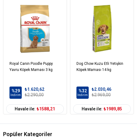
Royal Canin Poodle Puppy
Dog Chow Kuzu Etli Yetişkin
Yavru Köpek Maması 3 kg
Köpek Maması 14 kg
₺1.620,62
₺2.030,46
%29
%32
₺2.290,00
₺2.969,00
İndirim
İndirim
Havale ile:
₺1588,21
Havale ile:
₺1989,85
Popüler Kategoriler