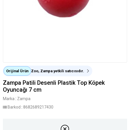
Orijinal Ürün
Zoo, Zampa yetkili satıcısıdır.
Zampa Patili Desenli Plastik Top Köpek
Oyuncağı 7 cm
Marka
:
Zampa
Barkod
:
8682689217430