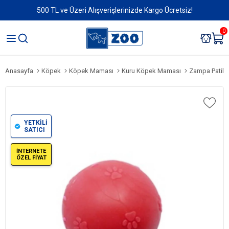
500 TL ve Üzeri Alışverişlerinizde Kargo Ücretsiz!
0
Anasayfa
Köpek
Köpek Maması
Kuru Köpek Maması
Zampa Patili 
YETKİLİ
SATICI
İNTERNETE
ÖZEL FİYAT