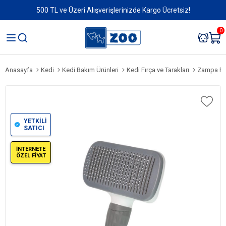
500 TL ve Üzeri Alışverişlerinizde Kargo Ücretsiz!
0
Anasayfa
Kedi
Kedi Bakım Ürünleri
Kedi Fırça ve Tarakları
Zampa Pla
YETKİLİ
SATICI
İNTERNETE
ÖZEL FİYAT