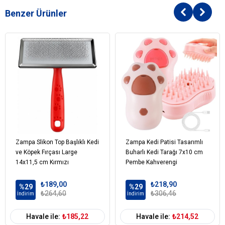
Benzer Ürünler
Zampa Slikon Top Başlıklı Kedi
Zampa Kedi Patisi Tasarımlı
ve Köpek Fırçası Large
Buharlı Kedi Tarağı 7x10 cm
14x11,5 cm Kırmızı
Pembe Kahverengi
₺189,00
₺218,90
%29
%29
₺264,60
₺306,46
İndirim
İndirim
Havale ile:
₺185,22
Havale ile:
₺214,52