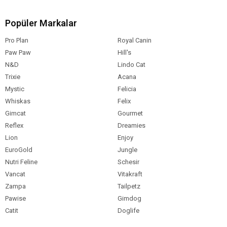
Popüler Markalar
Pro Plan
Royal Canin
Paw Paw
Hill's
N&D
Lindo Cat
Trixie
Acana
Mystic
Felicia
Whiskas
Felix
Gimcat
Gourmet
Reflex
Dreamies
Lion
Enjoy
EuroGold
Jungle
Nutri Feline
Schesir
Vancat
Vitakraft
Zampa
Tailpetz
Pawise
Gimdog
Catit
Doglife