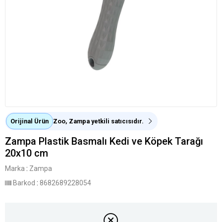
Orijinal Ürün
Zoo, Zampa yetkili satıcısıdır.
Zampa Plastik Basmalı Kedi ve Köpek Tarağı
20x10 cm
Marka
:
Zampa
Barkod
:
8682689228054