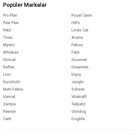
Popüler Markalar
Pro Plan
Royal Canin
Paw Paw
Hill's
N&D
Lindo Cat
Trixie
Acana
Mystic
Felicia
Whiskas
Felix
Gimcat
Gourmet
Reflex
Dreamies
Lion
Enjoy
EuroGold
Jungle
Nutri Feline
Schesir
Vancat
Vitakraft
Zampa
Tailpetz
Pawise
Gimdog
Catit
Doglife