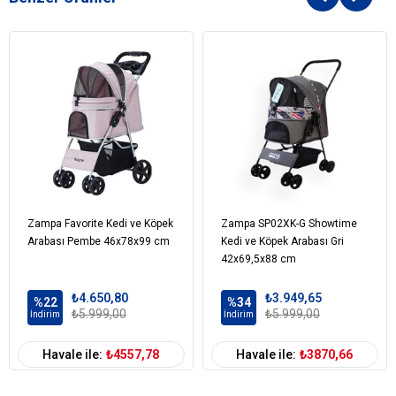
Zampa Favorite Kedi ve Köpek
Zampa SP02XK-G Showtime
Arabası Pembe 46x78x99 cm
Kedi ve Köpek Arabası Gri
42x69,5x88 cm
₺4.650,80
₺3.949,65
%22
%34
₺5.999,00
₺5.999,00
İndirim
İndirim
Havale ile:
₺4557,78
Havale ile:
₺3870,66