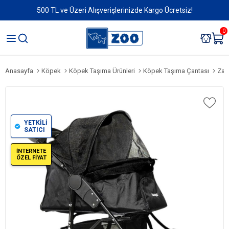
500 TL ve Üzeri Alışverişlerinizde Kargo Ücretsiz!
0
Anasayfa
Köpek
Köpek Taşıma Ürünleri
Köpek Taşıma Çantası
Zam
YETKİLİ
SATICI
İNTERNETE
ÖZEL FİYAT