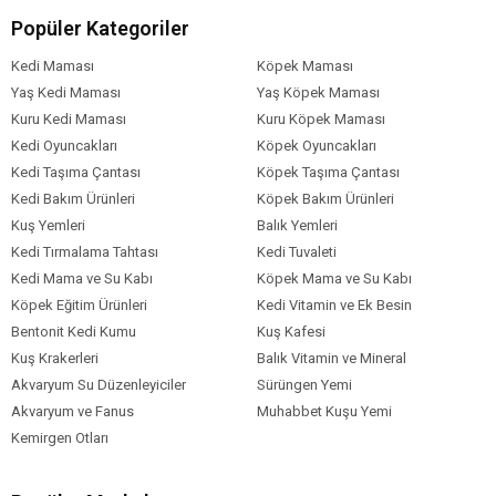
✔
Güvenli, konforlu ve pratik tasarım
ile hem sizin hem de
Popüler Kategoriler
dostlarınızın hayatını kolaylaştırır.
Zampa Twins Kedi & Köpek Arabası ile patili dostlarınızı güvenle
Kedi Maması
Köpek Maması
yanınıza alarak keyifli gezintilerin tadını çıkarın! 🐾🛒
Yaş Kedi Maması
Yaş Köpek Maması
Kuru Kedi Maması
Kuru Köpek Maması
Kedi Oyuncakları
Köpek Oyuncakları
Kedi Taşıma Çantası
Köpek Taşıma Çantası
Kedi Bakım Ürünleri
Köpek Bakım Ürünleri
Kuş Yemleri
Balık Yemleri
Kedi Tırmalama Tahtası
Kedi Tuvaleti
Kedi Mama ve Su Kabı
Köpek Mama ve Su Kabı
Köpek Eğitim Ürünleri
Kedi Vitamin ve Ek Besin
Bentonit Kedi Kumu
Kuş Kafesi
Kuş Krakerleri
Balık Vitamin ve Mineral
Akvaryum Su Düzenleyiciler
Sürüngen Yemi
Akvaryum ve Fanus
Muhabbet Kuşu Yemi
Kemirgen Otları