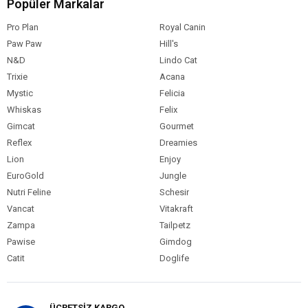
Popüler Markalar
Pro Plan
Royal Canin
Paw Paw
Hill's
N&D
Lindo Cat
Trixie
Acana
Mystic
Felicia
Whiskas
Felix
Gimcat
Gourmet
Reflex
Dreamies
Lion
Enjoy
EuroGold
Jungle
Nutri Feline
Schesir
Vancat
Vitakraft
Zampa
Tailpetz
Pawise
Gimdog
Catit
Doglife
ÜCRETSİZ KARGO