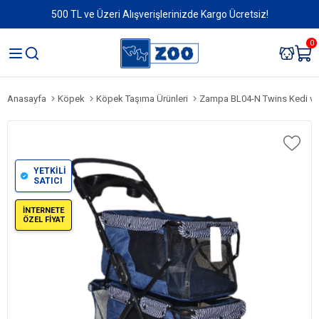
500 TL ve Üzeri Alışverişlerinizde Kargo Ücretsiz!
0
Anasayfa
Köpek
Köpek Taşıma Ürünleri
Zampa BL04-N Twins Kedi ve Kö
YETKİLİ
SATICI
İNTERNETE
ÖZEL FİYAT