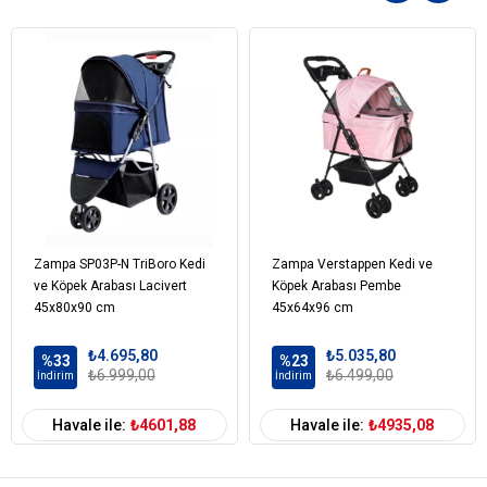
Hava akışı, yolculuk sırasında onların rahatlıklarını artırır.
✅
📦 Pratik Kullanım ve Depolama
Katlanabilir tasarım
sayesinde
kolayca saklanabilir
ve
yer
tasarrufu sağlar
.
Alt sepet
ve
yan cepler
,
ekstra depolama alanı
sunar, eşyalarınızı taşımanız için idealdir.
📏 Puset Ölçüleri
🔹
Genişlik:
30 cm
🔹
Uzunluk:
45 cm
🔹
Yükseklik:
40 cm
Zampa SP03P-N TriBoro Kedi
Zampa Verstappen Kedi ve
🚀 Taşıma Kapasitesi
ve Köpek Arabası Lacivert
Köpek Arabası Pembe
45x80x90 cm
45x64x96 cm
🔹
Maksimum Taşıma Kapasitesi:
25 kg
Küçük ve orta boy ırklar
için uygun olan bu araba,
yolculukları
₺4.695,80
₺5.035,80
%33
%23
rahat ve güvenli hale getirir.
₺6.999,00
₺6.499,00
İndirim
İndirim
💡 Neden Zampa Twins Kedi & Köpek Arabası?
Havale ile:
₺4601,88
Havale ile:
₺4935,08
✔
İki evcil hayvanınızı aynı anda taşıma kolaylığı
sağlar.
✔
Şehir gezileri, parklarda yürüyüşler ve seyahatler
için
mükemmel bir taşıma çözümü sunar.