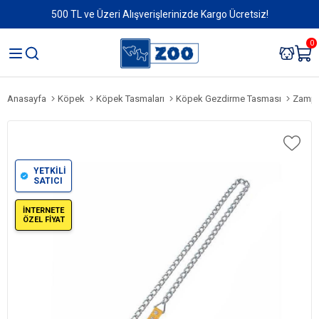
500 TL ve Üzeri Alışverişlerinizde Kargo Ücretsiz!
0
Anasayfa
Köpek
Köpek Tasmaları
Köpek Gezdirme Tasması
Zampa 
YETKİLİ
SATICI
İNTERNETE
ÖZEL FİYAT