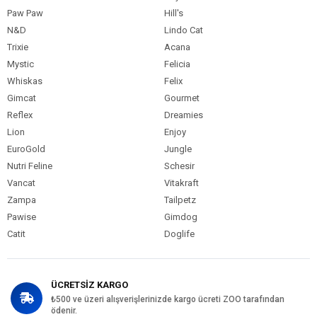
Paw Paw
Hill's
N&D
Lindo Cat
Trixie
Acana
Mystic
Felicia
Whiskas
Felix
Gimcat
Gourmet
Reflex
Dreamies
Lion
Enjoy
EuroGold
Jungle
Nutri Feline
Schesir
Vancat
Vitakraft
Zampa
Tailpetz
Pawise
Gimdog
Catit
Doglife
ÜCRETSİZ KARGO
₺500 ve üzeri alışverişlerinizde kargo ücreti ZOO tarafından
ödenir.