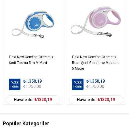
Flexi New Comfort Otomatik
Flexi New Comfort Otomatik
Şerit Tasma 5 m M Mavi
Rose Şerit Gezdirme Medium
5 Metre
₺1.350,19
₺1.350,19
%23
%23
₺1.750,00
₺1.750,00
İndirim
İndirim
Havale ile:
₺1323,19
Havale ile:
₺1323,19
Popüler Kategoriler