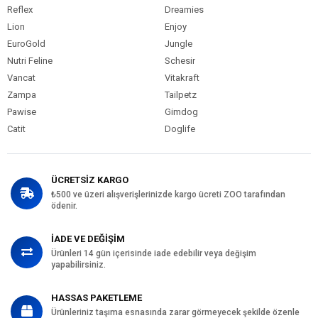
Reflex
Dreamies
Lion
Enjoy
EuroGold
Jungle
Nutri Feline
Schesir
Vancat
Vitakraft
Zampa
Tailpetz
Pawise
Gimdog
Catit
Doglife
ÜCRETSİZ KARGO
₺500 ve üzeri alışverişlerinizde kargo ücreti ZOO tarafından
ödenir.
İADE VE DEĞİŞİM
Ürünleri 14 gün içerisinde iade edebilir veya değişim
yapabilirsiniz.
HASSAS PAKETLEME
Ürünleriniz taşıma esnasında zarar görmeyecek şekilde özenle