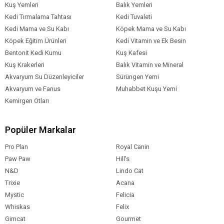
Kuş Yemleri
Balık Yemleri
Kedi Tırmalama Tahtası
Kedi Tuvaleti
Kedi Mama ve Su Kabı
Köpek Mama ve Su Kabı
Köpek Eğitim Ürünleri
Kedi Vitamin ve Ek Besin
Bentonit Kedi Kumu
Kuş Kafesi
Kuş Krakerleri
Balık Vitamin ve Mineral
Akvaryum Su Düzenleyiciler
Sürüngen Yemi
Akvaryum ve Fanus
Muhabbet Kuşu Yemi
Kemirgen Otları
Popüler Markalar
Pro Plan
Royal Canin
Paw Paw
Hill's
N&D
Lindo Cat
Trixie
Acana
Mystic
Felicia
Whiskas
Felix
Gimcat
Gourmet