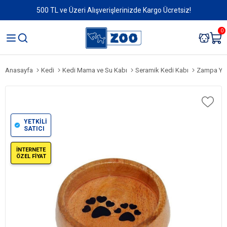
500 TL ve Üzeri Alışverişlerinizde Kargo Ücretsiz!
0
Anasayfa
Kedi
Kedi Mama ve Su Kabı
Seramik Kedi Kabı
Zampa Yuva
YETKİLİ
SATICI
İNTERNETE
ÖZEL FİYAT