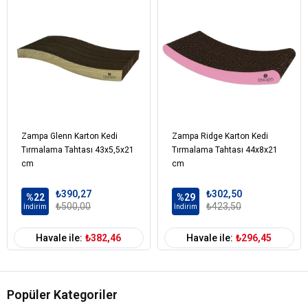
Zampa Glenn Karton Kedi
Zampa Ridge Karton Kedi
Tırmalama Tahtası 43x5,5x21
Tırmalama Tahtası 44x8x21
cm
cm
₺390,27
₺302,50
%22
%29
₺500,00
₺423,50
İndirim
İndirim
Havale ile:
₺382,46
Havale ile:
₺296,45
Popüler Kategoriler