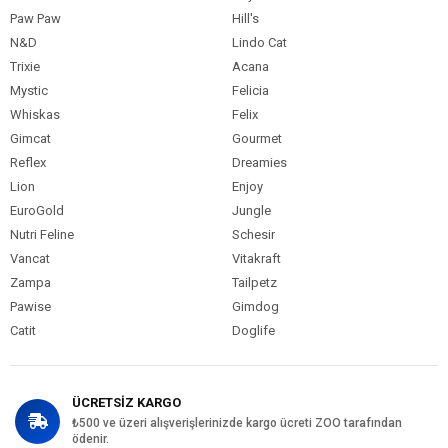
Paw Paw
Hill's
N&D
Lindo Cat
Trixie
Acana
Mystic
Felicia
Whiskas
Felix
Gimcat
Gourmet
Reflex
Dreamies
Lion
Enjoy
EuroGold
Jungle
Nutri Feline
Schesir
Vancat
Vitakraft
Zampa
Tailpetz
Pawise
Gimdog
Catit
Doglife
ÜCRETSİZ KARGO
₺500 ve üzeri alışverişlerinizde kargo ücreti ZOO tarafından
ödenir.