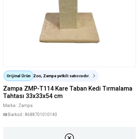
Orijinal Ürün
Zoo, Zampa yetkili satıcısıdır.
Zampa ZMP-T114 Kare Taban Kedi Tırmalama
Tahtası 33x33x54 cm
Marka
:
Zampa
Barkod
:
8688701010140