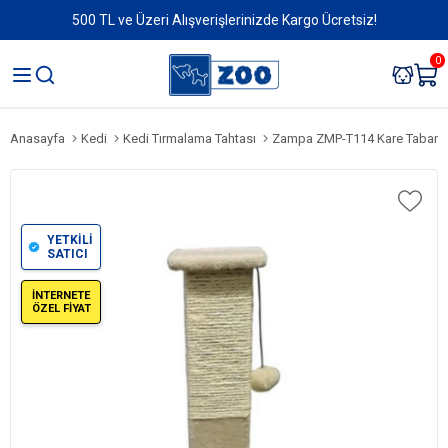
500 TL ve Üzeri Alışverişlerinizde Kargo Ücretsiz!
0
Anasayfa
Kedi
Kedi Tırmalama Tahtası
Zampa ZMP-T114 Kare Taban Kedi T
YETKİLİ
SATICI
İNTERNETE
ÖZEL FİYAT