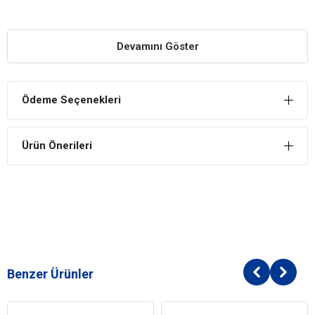
Zampa
ZMP-T114 Kare Taban Kedi Tırmalama Tahtası
Yararları
Devamını Göster
Kaliteli Ürünlerden Üretilmiştir
Zampa kedi tırmalamalarını diğer markalardan ayıran bir diğer
önemli özellik de, tırmalama ipinin kalitesidir.
Ödeme Seçenekleri
Kediniz Keyifli Vakit Geçirir
Tırmalama tahtası, oyun ponponu ile kediniz eğlenceli ve keyifli
Ürün Önerileri
vakit geçirir.
Kediniz Tırnak Törpüsünü Kendisi Yapar
Tırmalama tahtaları kedilerin tırnaklarını törpülemelerine,
gerinmelerine, tırmalanmalarına yardımcı olur.
Benzer Ürünler