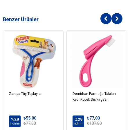
Benzer Ürünler
Zampa Tüy Toplayıcı
Demirhan Parmağa Takılan
Kedi Köpek Diş Fırçası
₺55,00
₺77,00
%29
%29
₺77,00
₺107,80
İndirim
İndirim