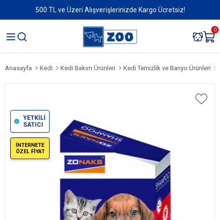
500 TL ve Üzeri Alışverişlerinizde Kargo Ücretsiz!
0
Anasayfa
Kedi
Kedi Bakım Ürünleri
Kedi Temizlik ve Banyo Ürünleri
YETKİLİ
SATICI
İNTERNETE
ÖZEL FİYAT