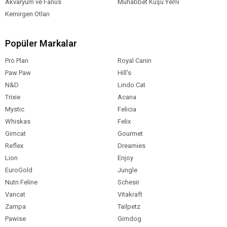
Akvaryum ve Fanus
Muhabbet Kuşu Yemi
Kemirgen Otları
Popüler Markalar
Pro Plan
Royal Canin
Paw Paw
Hill's
N&D
Lindo Cat
Trixie
Acana
Mystic
Felicia
Whiskas
Felix
Gimcat
Gourmet
Reflex
Dreamies
Lion
Enjoy
EuroGold
Jungle
Nutri Feline
Schesir
Vancat
Vitakraft
Zampa
Tailpetz
Pawise
Gimdog