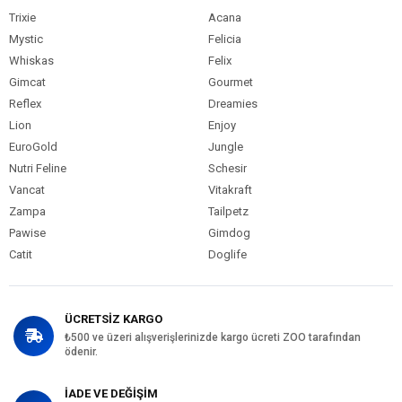
Trixie
Acana
Mystic
Felicia
Whiskas
Felix
Gimcat
Gourmet
Reflex
Dreamies
Lion
Enjoy
EuroGold
Jungle
Nutri Feline
Schesir
Vancat
Vitakraft
Zampa
Tailpetz
Pawise
Gimdog
Catit
Doglife
ÜCRETSİZ KARGO
₺500 ve üzeri alışverişlerinizde kargo ücreti ZOO tarafından
ödenir.
İADE VE DEĞİŞİM