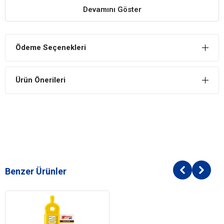
İdeal ölçüleri sayesinde köpeğinizin dengeli bir şekilde
Devamını Göster
beslenmesine yardım ederek günü daha keyifli ve zinde bir şekilde
geçmesini sağlar.
Kolayca Temizlenir
Ödeme Seçenekleri
İsterseniz elde köpükleyip durulayabilirsiniz. İsterseniz de bulaşık
makinesine atabilirsiniz.
Ürün Önerileri
Temizleme Kolaylığı Sağlar
Makinede yıkanabilir özelliğiyle %100 hijyen ve güven sağlar.
Benzer Ürünler