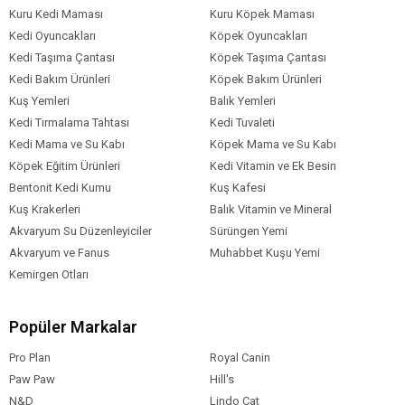
Kuru Kedi Maması
Kuru Köpek Maması
Kedi Oyuncakları
Köpek Oyuncakları
Kedi Taşıma Çantası
Köpek Taşıma Çantası
Kedi Bakım Ürünleri
Köpek Bakım Ürünleri
Kuş Yemleri
Balık Yemleri
Kedi Tırmalama Tahtası
Kedi Tuvaleti
Kedi Mama ve Su Kabı
Köpek Mama ve Su Kabı
Köpek Eğitim Ürünleri
Kedi Vitamin ve Ek Besin
Bentonit Kedi Kumu
Kuş Kafesi
Kuş Krakerleri
Balık Vitamin ve Mineral
Akvaryum Su Düzenleyiciler
Sürüngen Yemi
Akvaryum ve Fanus
Muhabbet Kuşu Yemi
Kemirgen Otları
Popüler Markalar
Pro Plan
Royal Canin
Paw Paw
Hill's
N&D
Lindo Cat