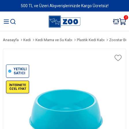
500 TL ve Üzeri Alışverişlerinizde Kargo Ücretsiz!
0
Anasayfa
Kedi
Kedi Mama ve Su Kabı
Plastik Kedi Kabı
Zoostar Bü
YETKİLİ
SATICI
İNTERNETE
ÖZEL FİYAT