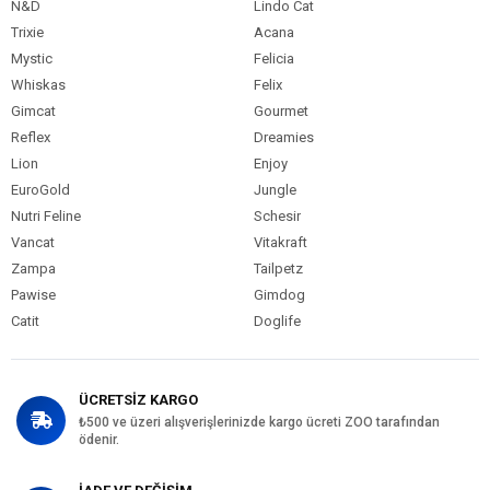
N&D
Lindo Cat
Trixie
Acana
Mystic
Felicia
Whiskas
Felix
Gimcat
Gourmet
Reflex
Dreamies
Lion
Enjoy
EuroGold
Jungle
Nutri Feline
Schesir
Vancat
Vitakraft
Zampa
Tailpetz
Pawise
Gimdog
Catit
Doglife
ÜCRETSİZ KARGO
₺500 ve üzeri alışverişlerinizde kargo ücreti ZOO tarafından
ödenir.