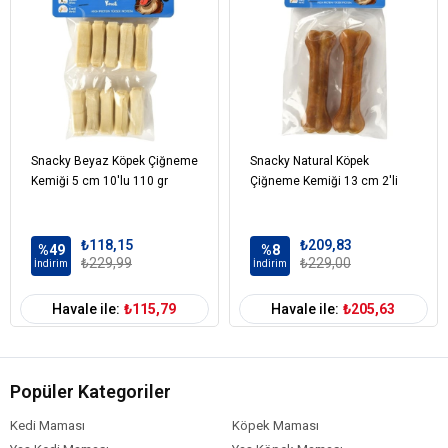
Snacky Beyaz Köpek Çiğneme
Snacky Natural Köpek
Kemiği 5 cm 10'lu 110 gr
Çiğneme Kemiği 13 cm 2'li
₺118,15
₺209,83
%49
%8
₺229,99
₺229,00
İndirim
İndirim
Havale ile:
₺115,79
Havale ile:
₺205,63
Popüler Kategoriler
Kedi Maması
Köpek Maması