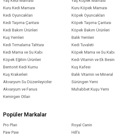
Yaş Kedi Maması
Yaş Köpek Maması
Kuru Kedi Maması
Kuru Köpek Maması
Kedi Oyuncakları
Köpek Oyuncakları
Kedi Taşıma Çantası
Köpek Taşıma Çantası
Kedi Bakım Ürünleri
Köpek Bakım Ürünleri
Kuş Yemleri
Balık Yemleri
Kedi Tırmalama Tahtası
Kedi Tuvaleti
Kedi Mama ve Su Kabı
Köpek Mama ve Su Kabı
Köpek Eğitim Ürünleri
Kedi Vitamin ve Ek Besin
Bentonit Kedi Kumu
Kuş Kafesi
Kuş Krakerleri
Balık Vitamin ve Mineral
Akvaryum Su Düzenleyiciler
Sürüngen Yemi
Akvaryum ve Fanus
Muhabbet Kuşu Yemi
Kemirgen Otları
Popüler Markalar
Pro Plan
Royal Canin
Paw Paw
Hill's