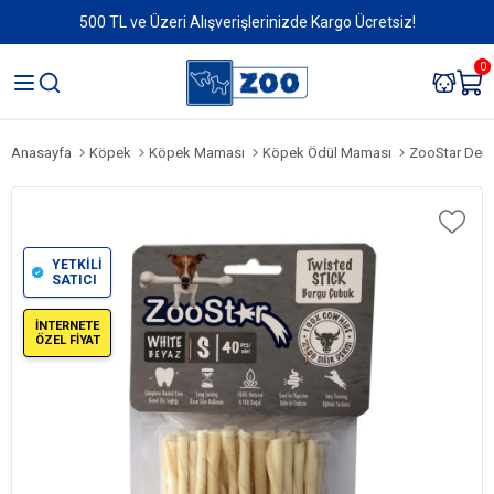
500 TL ve Üzeri Alışverişlerinizde Kargo Ücretsiz!
0
Anasayfa
Köpek
Köpek Maması
Köpek Ödül Maması
ZooStar Deri
YETKİLİ
SATICI
İNTERNETE
ÖZEL FİYAT