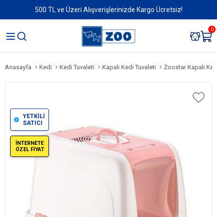
500 TL ve Üzeri Alışverişlerinizde Kargo Ücretsiz!
0
Anasayfa
Kedi
Kedi Tuvaleti
Kapalı Kedi Tuvaleti
Zoostar Kapalı Ked
YETKİLİ
SATICI
İNTERNETE
ÖZEL FİYAT