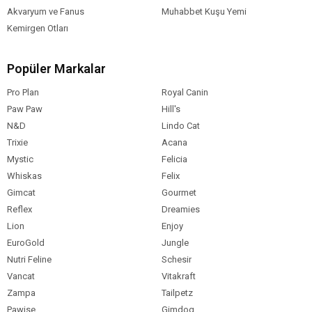
Akvaryum ve Fanus
Muhabbet Kuşu Yemi
Kemirgen Otları
Popüler Markalar
Pro Plan
Royal Canin
Paw Paw
Hill's
N&D
Lindo Cat
Trixie
Acana
Mystic
Felicia
Whiskas
Felix
Gimcat
Gourmet
Reflex
Dreamies
Lion
Enjoy
EuroGold
Jungle
Nutri Feline
Schesir
Vancat
Vitakraft
Zampa
Tailpetz
Pawise
Gimdog