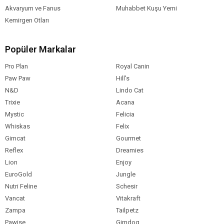
Akvaryum ve Fanus
Muhabbet Kuşu Yemi
Kemirgen Otları
Popüler Markalar
Pro Plan
Royal Canin
Paw Paw
Hill's
N&D
Lindo Cat
Trixie
Acana
Mystic
Felicia
Whiskas
Felix
Gimcat
Gourmet
Reflex
Dreamies
Lion
Enjoy
EuroGold
Jungle
Nutri Feline
Schesir
Vancat
Vitakraft
Zampa
Tailpetz
Pawise
Gimdog