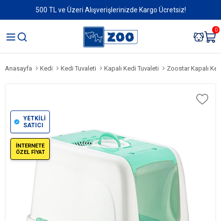
500 TL ve Üzeri Alışverişlerinizde Kargo Ücretsiz!
0
Anasayfa
Kedi
Kedi Tuvaleti
Kapalı Kedi Tuvaleti
Zoostar Kapalı Kedi
YETKİLİ
SATICI
İNTERNETE
ÖZEL FİYAT