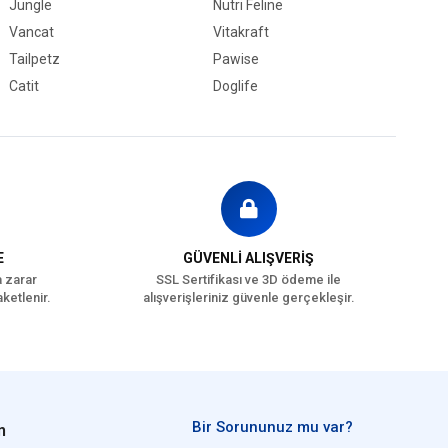
Jungle
Nutri Feline
Vancat
Vitakraft
Tailpetz
Pawise
Catit
Doglife
E
GÜVENLİ ALIŞVERİŞ
a zarar
SSL Sertifikası ve 3D ödeme ile
ketlenir.
alışverişleriniz güvenle gerçekleşir.
Bir Sorununuz mu var?
n