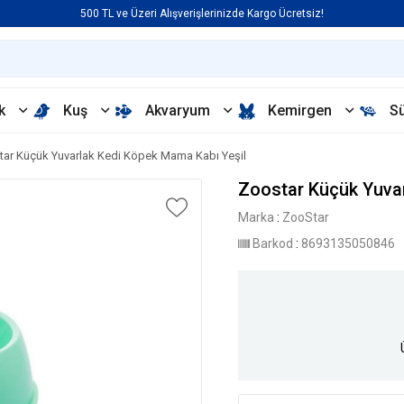
500 TL ve Üzeri Alışverişlerinizde Kargo Ücretsiz!
k
Kuş
Akvaryum
Kemirgen
S
tar Küçük Yuvarlak Kedi Köpek Mama Kabı Yeşil
Zoostar Küçük Yuvar
Marka
:
ZooStar
Barkod
:
8693135050846