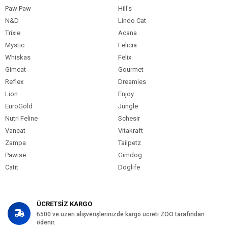
Paw Paw
Hill's
N&D
Lindo Cat
Trixie
Acana
Mystic
Felicia
Whiskas
Felix
Gimcat
Gourmet
Reflex
Dreamies
Lion
Enjoy
EuroGold
Jungle
Nutri Feline
Schesir
Vancat
Vitakraft
Zampa
Tailpetz
Pawise
Gimdog
Catit
Doglife
ÜCRETSİZ KARGO
₺500 ve üzeri alışverişlerinizde kargo ücreti ZOO tarafından
ödenir.