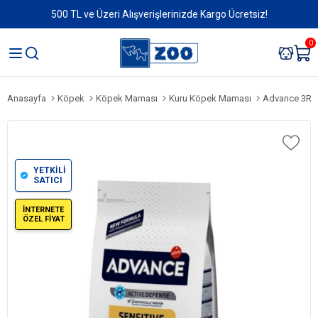
500 TL ve Üzeri Alışverişlerinizde Kargo Ücretsiz!
0
Anasayfa
Köpek
Köpek Maması
Kuru Köpek Maması
Advance 3Ric
YETKİLİ
SATICI
İNTERNETE
ÖZEL FİYAT