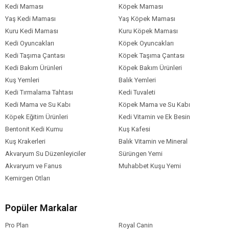
Köpek Yaş
Yetişkin (1-7 Yaş)
Kedi Maması
Köpek Maması
Aralığı
Yaş Kedi Maması
Yaş Köpek Maması
Köpek Maması
Kuru Mama
Kuru Kedi Maması
Kuru Köpek Maması
Formu
Kedi Oyuncakları
Köpek Oyuncakları
Köpek Maması
Normal
Kedi Taşıma Çantası
Köpek Taşıma Çantası
Tahıl Oranı
Kedi Bakım Ürünleri
Köpek Bakım Ürünleri
Köpek Özel
Bağışıklık Sistemi Gelişimi
Sindirim
Kuş Yemleri
Balık Yemleri
Hassasiyeti
Seçici
Tüy ve Deri Sağlığı
Gereksinim
Kedi Tırmalama Tahtası
Kedi Tuvaleti
Köpek Irk
Orta Irk (11-25 kg)
Büyük Irk (26-44 kg)
Kedi Mama ve Su Kabı
Köpek Mama ve Su Kabı
Boyutu
Köpek Eğitim Ürünleri
Kedi Vitamin ve Ek Besin
Köpek Maması
Kuzu
Bentonit Kedi Kumu
Kuş Kafesi
İçerik
Kuş Krakerleri
Balık Vitamin ve Mineral
Köpek Maması
0-5 kg
Akvaryum Su Düzenleyiciler
Sürüngen Yemi
Paket Boyutu
Akvaryum ve Fanus
Muhabbet Kuşu Yemi
Köpek Irk
Tüm Orta-Büyük Irklar
Kemirgen Otları
Özelliği
Popüler Markalar
Pro Plan
Royal Canin