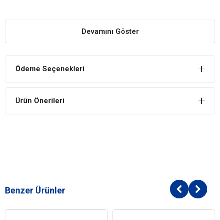
Advance 3 kg Lamb Rice Kuzu Etli Yetişkin Köpek
Maması Yararları
Devamını Göster
Protein Desteği
Kuzu eti aroması ile protein desteği sunar.
Tüy Sağlığı
Ödeme Seçenekleri
Biotin ve çinko sayesinde köpeklerin tüy sağlığını korur.
Glütensiz
Ürün Önerileri
Hassasiyeti olan köpekler için idealdir, glüten içermez.
Advance 3 kg Lamb Rice Kuzu Etli Yetişkin Köpek
Maması İçindekiler
Bileşim
Kuzu eti (%15),
Pirinç (%15),
Benzer Ürünler
Mısır glüteni özü,
Mısır unu,
Kurutulmuş kümes hayvanları proteinleri,