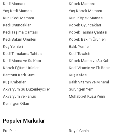
Kedi Maması
Köpek Maması
Köpek Maması
11-15 kg
Paket Boyutu
Yaş Kedi Maması
Yaş Köpek Maması
Kuru Kedi Maması
Kuru Köpek Maması
Köpek Irk
Tüm Orta-Büyük Irklar
Özelliği
Kedi Oyuncakları
Köpek Oyuncakları
Kedi Taşıma Çantası
Köpek Taşıma Çantası
Kedi Bakım Ürünleri
Köpek Bakım Ürünleri
Kuş Yemleri
Balık Yemleri
Kedi Tırmalama Tahtası
Kedi Tuvaleti
Kedi Mama ve Su Kabı
Köpek Mama ve Su Kabı
Köpek Eğitim Ürünleri
Kedi Vitamin ve Ek Besin
Bentonit Kedi Kumu
Kuş Kafesi
Kuş Krakerleri
Balık Vitamin ve Mineral
Akvaryum Su Düzenleyiciler
Sürüngen Yemi
Akvaryum ve Fanus
Muhabbet Kuşu Yemi
Kemirgen Otları
Popüler Markalar
Pro Plan
Royal Canin