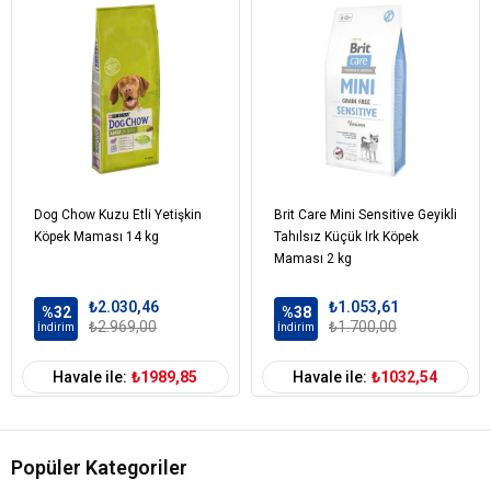
Hidrolize Edilmiş Hayvansal Proteinler
Şeker Pancarı
Mısır Kepeği
Balık Yağı
Sebze Posası
Maya
Potasyum Klorür
Plazma Proteinleri
Tetrasodyum Pirofosfat
Dog Chow Kuzu Etli Yetişkin
Brit Care Mini Sensitive Geyikli
Köpek Maması 14 kg
Bol Bioflavonoidli Narenciye Özleri
Tahılsız Küçük Irk Köpek
Maması 2 kg
Köpek Yaş
Yetişkin (1-7 Yaş)
₺2.030,46
₺1.053,61
%32
%38
Aralığı
₺2.969,00
₺1.700,00
İndirim
İndirim
Köpek Maması
Kuru Mama
Formu
Havale ile:
₺1989,85
Havale ile:
₺1032,54
Köpek Irk
Orta Irk (11-25 kg)
Büyük Irk (26-44 kg)
Boyutu
Köpek Maması
Tavuk
Popüler Kategoriler
İçerik