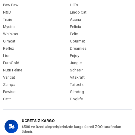
Paw Paw
Hill's
N&D
Lindo Cat
Trixie
Acana
Mystic
Felicia
Whiskas
Felix
Gimcat
Gourmet
Reflex
Dreamies
Lion
Enjoy
EuroGold
Jungle
Nutri Feline
Schesir
Vancat
Vitakraft
Zampa
Tailpetz
Pawise
Gimdog
Catit
Doglife
ÜCRETSİZ KARGO
₺500 ve üzeri alışverişlerinizde kargo ücreti ZOO tarafından
ödenir.