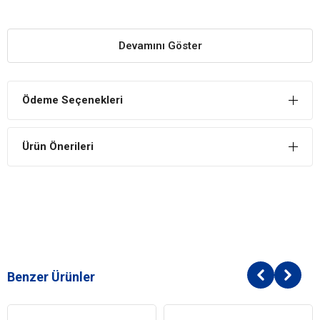
YARARLARI
Kilo Kontrolüne Yardımcı
Devamını Göster
Fazla kilolu ya da obez köpeklerin tüketimine uygun içeriğe sahiptir.
Düşük kalori içeriği sayesinde kilo kontrolünü sağlar.
Tüketimi Kolay Mama
Ödeme Seçenekleri
Çiğnemesi ve sindirimi kolay olan bu mama, orta ırk köpeklerin
keyifli şekilde yemesi için uygundur.
Ürün Önerileri
İÇİNDEKİLER
BİLEŞİM
Tavuk Eti %15
Pirinç %12
Kurutulmuş Kümes Hayvanı Proteinleri
Buğday
Mısır Glüten Özü
Benzer Ürünler
Mısır
Buğday Unu
E Vitaminiyle Stabilize Edilmiş Hayvansal Yağ