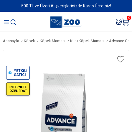
500 TL ve Üzeri Alışverişlerinizde Kargo Ücretsiz!
0
Anasayfa
Köpek
Köpek Maması
Kuru Köpek Maması
Advance Orta I
YETKİLİ
SATICI
İNTERNETE
ÖZEL FİYAT