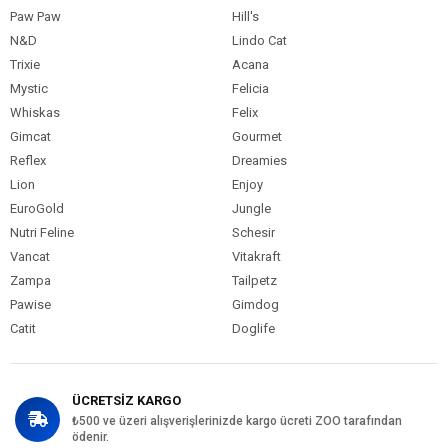
Paw Paw
Hill's
N&D
Lindo Cat
Trixie
Acana
Mystic
Felicia
Whiskas
Felix
Gimcat
Gourmet
Reflex
Dreamies
Lion
Enjoy
EuroGold
Jungle
Nutri Feline
Schesir
Vancat
Vitakraft
Zampa
Tailpetz
Pawise
Gimdog
Catit
Doglife
ÜCRETSİZ KARGO
₺500 ve üzeri alışverişlerinizde kargo ücreti ZOO tarafından
ödenir.