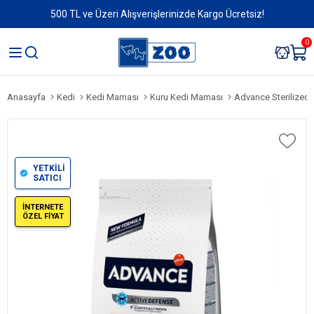
500 TL ve Üzeri Alışverişlerinizde Kargo Ücretsiz!
0
Anasayfa
Kedi
Kedi Maması
Kuru Kedi Maması
Advance Sterilized Somonlu
YETKİLİ
SATICI
İNTERNETE
ÖZEL FİYAT