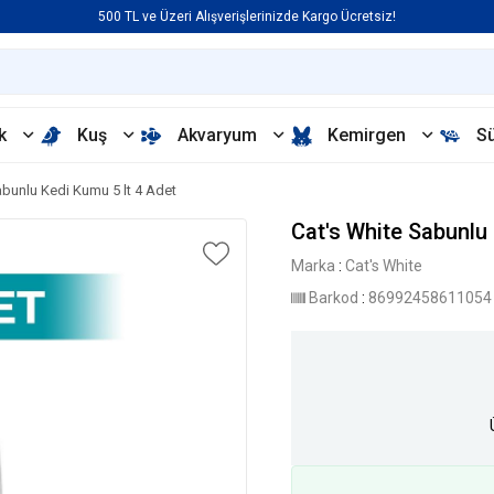
500 TL ve Üzeri Alışverişlerinizde Kargo Ücretsiz!
k
Kuş
Akvaryum
Kemirgen
S
abunlu Kedi Kumu 5 lt 4 Adet
Cat's White Sabunlu 
Marka
:
Cat's White
Barkod
:
86992458611054