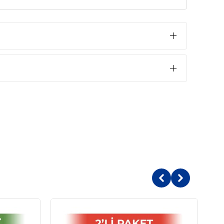
kstra Güçlü
Hızlı Topaklanma
Kokulu
Sabunlu
entonit
oklu Paket