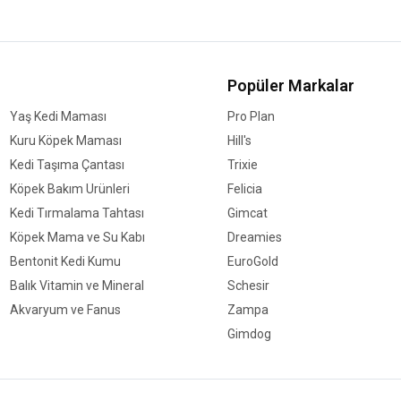
Popüler Markalar
Yaş Kedi Maması
Pro Plan
Kuru Köpek Maması
Hill's
Kedi Taşıma Çantası
Trixie
Köpek Bakım Ürünleri
Felicia
Kedi Tırmalama Tahtası
Gimcat
Köpek Mama ve Su Kabı
Dreamies
Bentonit Kedi Kumu
EuroGold
Balık Vitamin ve Mineral
Schesir
Akvaryum ve Fanus
Zampa
Gimdog