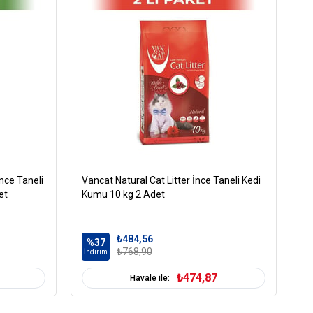
nce Taneli
Vancat Natural Cat Litter İnce Taneli Kedi
Va
et
Kumu 10 kg 2 Adet
Ta
₺484,56
%37
%
₺768,90
İndirim
İn
₺474,87
Havale ile: