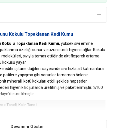
bunu Kokulu Topaklanan Kedi Kumu
nu Kokulu Topaklanan Kedi Kumu
, yüksek sıvı emme
paklanma özelliği sunar ve uzun süreli hijyen sağlar. Kokulu
molekülleri, sıvıyla temas ettiğinde aktifleşerek ortama
nu kokusu yayar.
e edilmiş tane dağılımı sayesinde sıvı hızla alt katmanlara
 patilere yapışma gibi sorunlar tamamen önlenir.
nit minerali, kötü kokuları etkili şekilde hapseder.
meden hijyenik koşullarda üretilmiş ve paketlenmiştir. %100
rkiye'de üretilmiştir.
nce Taneli
Kalın Taneli
-5 lt
mici
Koku Önleyici
Topaklanan
Devamını Göster