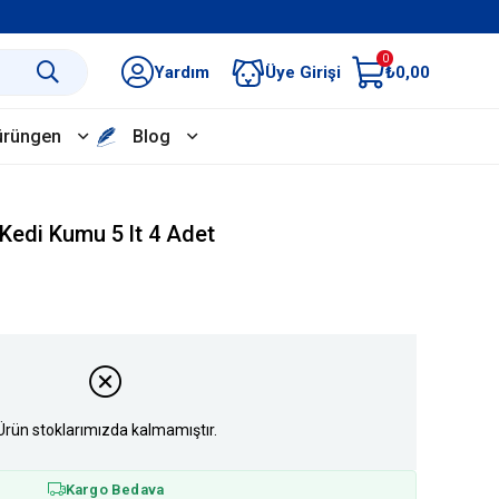
0
Yardım
Üye Girişi
₺0,00
ürüngen
Blog
Kedi Kumu 5 lt 4 Adet
Ürün stoklarımızda kalmamıştır.
Kargo Bedava