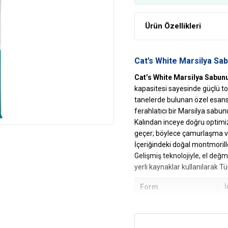
Ürün Özellikleri
Cat’s White Marsilya Sa
Cat’s White Marsilya Sabu
kapasitesi sayesinde güçlü to
tanelerde bulunan özel esans 
ferahlatıcı bir Marsilya sabu
Kalından inceye doğru optimiz
geçer; böylece çamurlaşma ve
İçeriğindeki doğal montmorillo
Gelişmiş teknolojiyle, el değ
yerli kaynaklar kullanılarak Tü
Form
İ
Paket Boyutu
0
Karakteristik
E