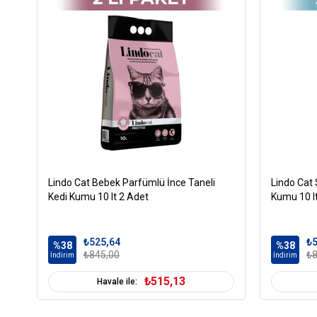
Lindo Cat Bebek Parfümlü İnce Taneli
Lindo Cat 
Kedi Kumu 10 lt 2 Adet
Kumu 10 l
₺525,64
₺5
%38
%38
₺845,00
₺8
İndirim
İndirim
₺515,13
Havale ile: