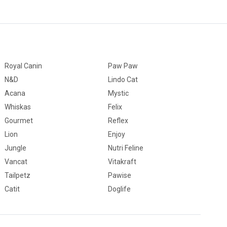
Royal Canin
Paw Paw
N&D
Lindo Cat
Acana
Mystic
Whiskas
Felix
Gourmet
Reflex
Lion
Enjoy
Jungle
Nutri Feline
Vancat
Vitakraft
Tailpetz
Pawise
Catit
Doglife