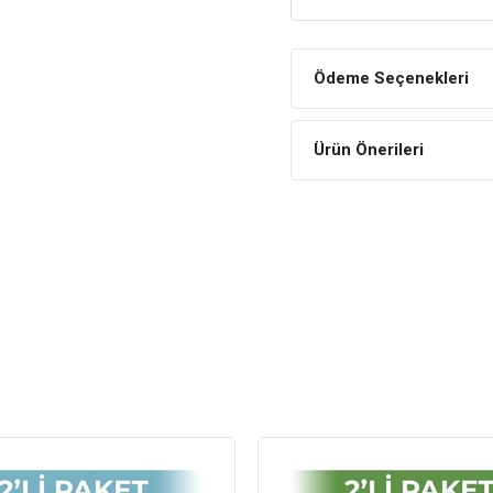
Özel İhtiyaç
E
Cinsi
B
Ödeme Seçenekleri
Kampanyalı
Ç
Ürün Önerileri