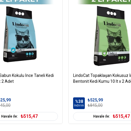
Sabun Kokulu İnce Taneli Kedi
LindoCat Topaklaşan Kokusuz İ
t 2 Adet
Bentonit Kedi Kumu 10 lt x 2 Ad
25,99
₺525,99
%38
45,00
₺845,00
İndirim
₺515,47
₺515,47
Havale ile:
Havale ile: