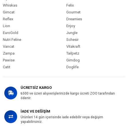
Whiskas
Felix
Gimcat
Gourmet
Reflex
Dreamies
Lion
Enjoy
EuroGold
Jungle
Nutri Feline
Schesir
Vancat
Vitakraft
Zampa
Tailpetz
Pawise
Gimdog
Catit
Doglife
ÜCRETSİZ KARGO
₺500 ve üzeri alışverişlerinizde kargo ücreti ZOO tarafından
ödenir.
İADE VE DEĞİŞİM
Ürünleri 14 gün içerisinde iade edebilir veya değişim
yapabilirsiniz.