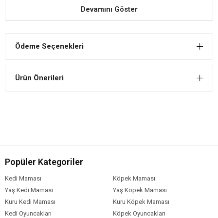
Kediniz Kaybolmasın
Devamını Göster
Kedinizin kaybolmaması için çıngıraklı tasarımı sayesinde rahatlık
sağlar.
Rahat Tasarım
Ödeme Seçenekleri
Kedinizin rahatsız olmaması için özel olarak üretilmiş olan tasma,
rahatsızlık hissi yaratmaz.
Ürün Önerileri
Popüler Kategoriler
Kedi Maması
Köpek Maması
Yaş Kedi Maması
Yaş Köpek Maması
Kuru Kedi Maması
Kuru Köpek Maması
Kedi Oyuncakları
Köpek Oyuncakları