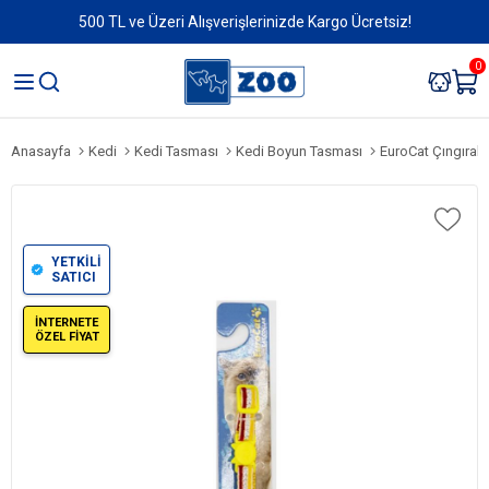
500 TL ve Üzeri Alışverişlerinizde Kargo Ücretsiz!
0
Anasayfa
Kedi
Kedi Tasması
Kedi Boyun Tasması
EuroCat Çıngırakl
YETKİLİ
SATICI
İNTERNETE
ÖZEL FİYAT