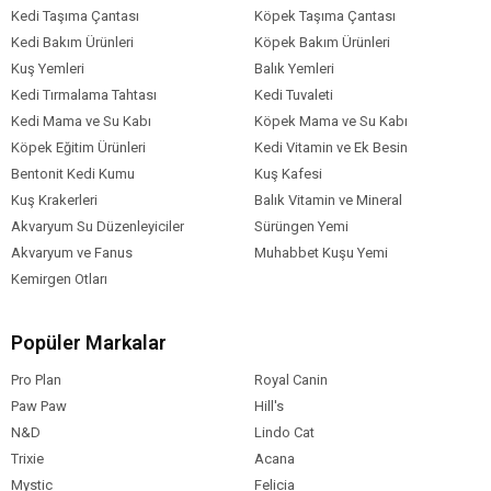
Kedi Taşıma Çantası
Köpek Taşıma Çantası
Kedi Bakım Ürünleri
Köpek Bakım Ürünleri
Kuş Yemleri
Balık Yemleri
Kedi Tırmalama Tahtası
Kedi Tuvaleti
Kedi Mama ve Su Kabı
Köpek Mama ve Su Kabı
Köpek Eğitim Ürünleri
Kedi Vitamin ve Ek Besin
Bentonit Kedi Kumu
Kuş Kafesi
Kuş Krakerleri
Balık Vitamin ve Mineral
Akvaryum Su Düzenleyiciler
Sürüngen Yemi
Akvaryum ve Fanus
Muhabbet Kuşu Yemi
Kemirgen Otları
Popüler Markalar
Pro Plan
Royal Canin
Paw Paw
Hill's
N&D
Lindo Cat
Trixie
Acana
Mystic
Felicia