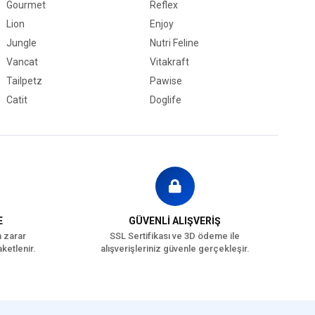
Gourmet
Reflex
Lion
Enjoy
Jungle
Nutri Feline
Vancat
Vitakraft
Tailpetz
Pawise
Catit
Doglife
E
GÜVENLİ ALIŞVERİŞ
a zarar
SSL Sertifikası ve 3D ödeme ile
ketlenir.
alışverişleriniz güvenle gerçekleşir.