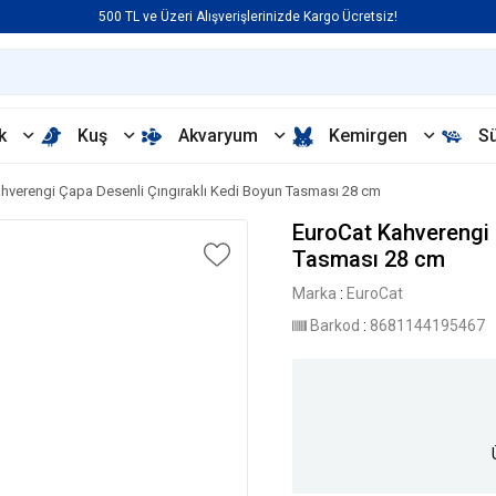
500 TL ve Üzeri Alışverişlerinizde Kargo Ücretsiz!
k
Kuş
Akvaryum
Kemirgen
S
hverengi Çapa Desenli Çıngıraklı Kedi Boyun Tasması 28 cm
EuroCat Kahverengi 
Tasması 28 cm
Marka
:
EuroCat
Barkod
:
8681144195467