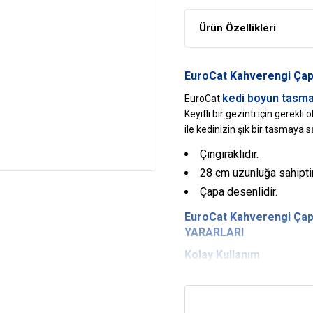
Ürün Özellikleri
EuroCat Kahverengi Çapa
kedi boyun tasma
EuroCat
Keyifli bir gezinti için gerekl
ile kedinizin şık bir tasmaya s
Çıngıraklıdır.
28 cm uzunluğa sahiptir
Çapa desenlidir.
EuroCat Kahverengi Çapa
YARARLARI
Kolay Kullanım
Kedinizin boynuna ve boyuna 
olan ürün güvenliği sağlar.