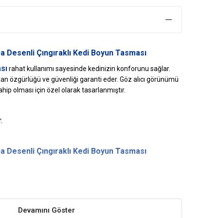
 Desenli Çıngıraklı Kedi Boyun Tasması
sı
rahat kullanımı sayesinde kedinizin konforunu sağlar.
i olan özgürlüğü ve güvenliği garanti eder. Göz alıcı görünümü
ahip olması için özel olarak tasarlanmıştır.
.
 Desenli Çıngıraklı Kedi Boyun Tasması
göre ölçüsünü ayarlayabileceğiniz kolay kullanıma sahip
Devamını Göster