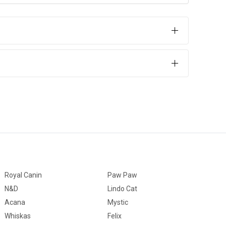
ngıraklı tasarımı sayesinde rahatlık sağlar.
in özel olarak üretilmiş olan tasma, rahatsızlık hissi
Royal Canin
Paw Paw
N&D
Lindo Cat
Acana
Mystic
Whiskas
Felix