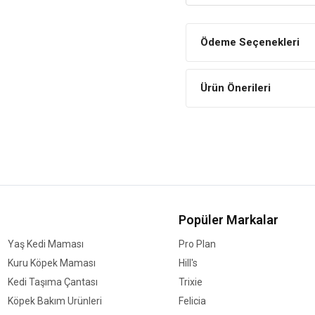
Kediniz Kaybolmasın
Kedinizin kaybolmaması için çı
Ödeme Seçenekleri
Rahat Tasarım
Kedinizin rahatsız olmaması iç
yaratmaz.
Ürün Önerileri
Popüler Markalar
Yaş Kedi Maması
Pro Plan
Kuru Köpek Maması
Hill's
Kedi Taşıma Çantası
Trixie
Köpek Bakım Ürünleri
Felicia