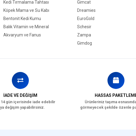
Kedi Tırmalama Tahtası
Gimcat
Köpek Mama ve Su Kabı
Dreamies
Bentonit Kedi Kumu
EuroGold
Balık Vitamin ve Mineral
Schesir
Akvaryum ve Fanus
Zampa
Gimdog
İADE VE DEĞİŞİM
HASSAS PAKETLEM
 14 gün içerisinde iade edebilir
Ürünleriniz taşıma esnasınd
ya değişim yapabilirsiniz.
görmeyecek şekilde özenle pa