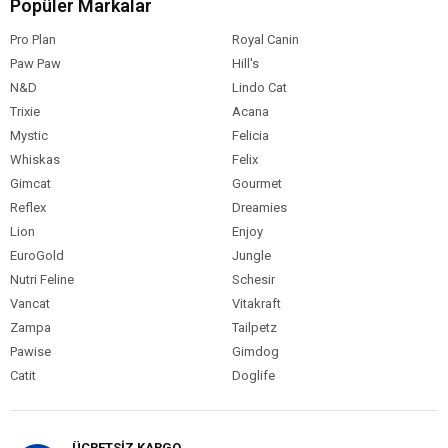
Popüler Markalar
Pro Plan
Royal Canin
Paw Paw
Hill's
N&D
Lindo Cat
Trixie
Acana
Mystic
Felicia
Whiskas
Felix
Gimcat
Gourmet
Reflex
Dreamies
Lion
Enjoy
EuroGold
Jungle
Nutri Feline
Schesir
Vancat
Vitakraft
Zampa
Tailpetz
Pawise
Gimdog
Catit
Doglife
ÜCRETSİZ KARGO