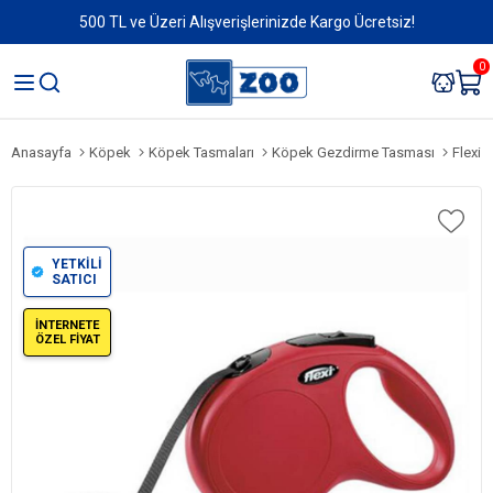
500 TL ve Üzeri Alışverişlerinizde Kargo Ücretsiz!
0
Anasayfa
Köpek
Köpek Tasmaları
Köpek Gezdirme Tasması
Flexi 
YETKİLİ
SATICI
İNTERNETE
ÖZEL FİYAT