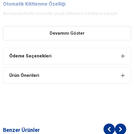
Otomatik Kilitlenme Özelliği
Ani hareketlerde otomatik olarak kilitlenme özelliğine sahiptir.
Sağlam Malzeme
Sağlam malzemeden üretilmiştir. Küçük ırk köpek ırklarında
Devamını Göster
kullanım mümkündür.
Ödeme Seçenekleri
Ürün Önerileri
Benzer Ürünler