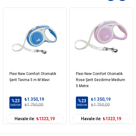
Flexi New Comfort Otomatik
Flexi New Comfort Otomatik
Şerit Tasma 5 m M Mavi
Rose Şerit Gezdirme Medium
5 Metre
₺1.350,19
₺1.350,19
%23
%23
₺1.750,00
₺1.750,00
İndirim
İndirim
Havale ile:
₺1323,19
Havale ile:
₺1323,19