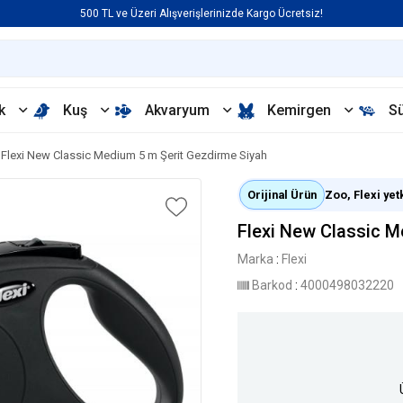
500 TL ve Üzeri Alışverişlerinizde Kargo Ücretsiz!
k
Kuş
Akvaryum
Kemirgen
S
Flexi New Classic Medium 5 m Şerit Gezdirme Siyah
Orijinal Ürün
Zoo, Flexi yetk
Flexi New Classic M
Marka
:
Flexi
Barkod
:
4000498032220