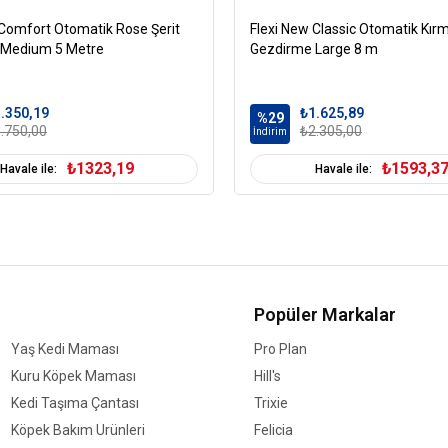
 Comfort Otomatik Rose Şerit
Flexi New Classic Otomatik Kırmı
 Medium 5 Metre
Gezdirme Large 8 m
.350,19
₺1.625,89
%29
.750,00
₺2.305,00
İndirim
₺1323,19
₺1593,3
Havale ile:
Havale ile:
Popüler Markalar
Yaş Kedi Maması
Pro Plan
Kuru Köpek Maması
Hill's
Kedi Taşıma Çantası
Trixie
Köpek Bakım Ürünleri
Felicia