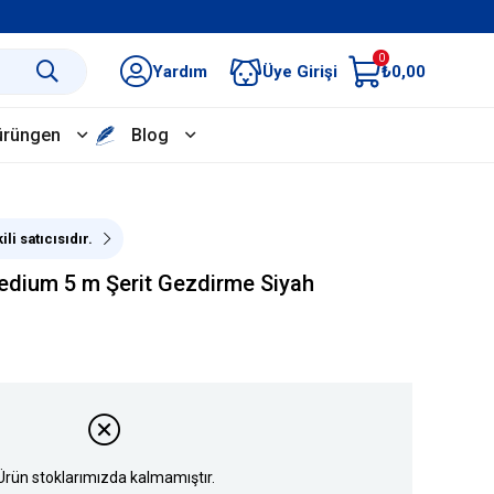
0
Yardım
Üye Girişi
₺0,00
ürüngen
Blog
ili satıcısıdır.
edium 5 m Şerit Gezdirme Siyah
Ürün stoklarımızda kalmamıştır.