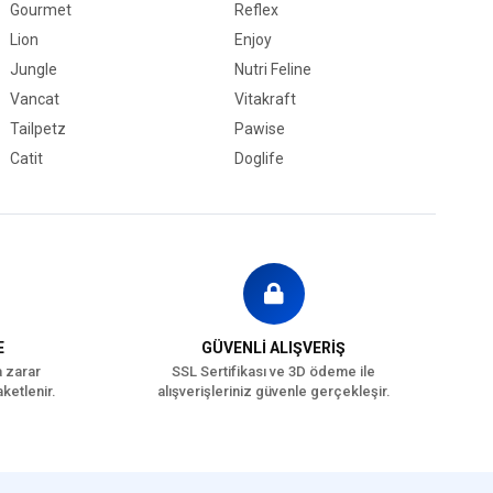
Gourmet
Reflex
Lion
Enjoy
Jungle
Nutri Feline
Vancat
Vitakraft
Tailpetz
Pawise
Catit
Doglife
E
GÜVENLİ ALIŞVERİŞ
a zarar
SSL Sertifikası ve 3D ödeme ile
ketlenir.
alışverişleriniz güvenle gerçekleşir.