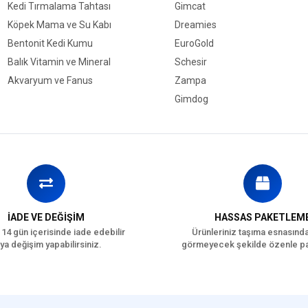
Kedi Tırmalama Tahtası
Gimcat
Köpek Mama ve Su Kabı
Dreamies
Bentonit Kedi Kumu
EuroGold
Balık Vitamin ve Mineral
Schesir
Akvaryum ve Fanus
Zampa
Gimdog
İADE VE DEĞİŞİM
HASSAS PAKETLEM
 14 gün içerisinde iade edebilir
Ürünleriniz taşıma esnasınd
ya değişim yapabilirsiniz.
görmeyecek şekilde özenle pa