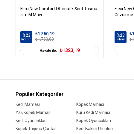
Flexi New Comfort Otomatik Şerit Tasma
Flexi New
5 m M Mavi
Gezdirme
₺1.350,19
₺1
%23
%23
₺1.750,00
₺1
İndirim
İndirim
₺1323,19
Havale ile:
Popüler Kategoriler
Kedi Maması
Köpek Maması
Yaş Köpek Maması
Kuru Kedi Maması
Kedi Oyuncakları
Köpek Oyuncakları
Köpek Taşıma Çantası
Kedi Bakım Ürünleri