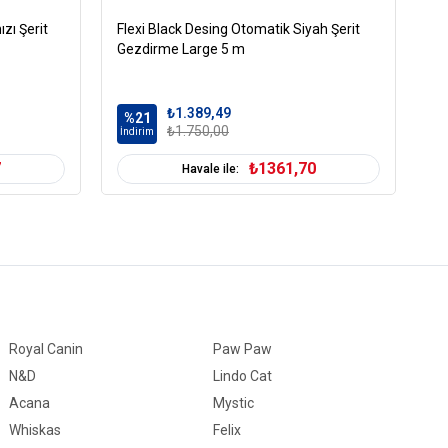
zı Şerit
Flexi Black Desing Otomatik Siyah Şerit
Fl
Gezdirme Large 5 m
Ge
₺1.389,49
%21
%
₺1.750,00
İndirim
İn
7
₺1361,70
Havale ile:
Royal Canin
Paw Paw
N&D
Lindo Cat
Acana
Mystic
Whiskas
Felix