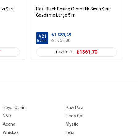
zı Şerit
Flexi Black Desing Otomatik Siyah Şerit
Fl
Gezdirme Large 5 m
Ge
₺1.389,49
%21
%
₺1.750,00
İndirim
İn
7
₺1361,70
Havale ile:
Royal Canin
Paw Paw
N&D
Lindo Cat
Acana
Mystic
Whiskas
Felix