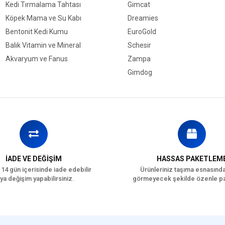
Kedi Tırmalama Tahtası
Gimcat
Köpek Mama ve Su Kabı
Dreamies
Bentonit Kedi Kumu
EuroGold
Balık Vitamin ve Mineral
Schesir
Akvaryum ve Fanus
Zampa
Gimdog
İADE VE DEĞİŞİM
HASSAS PAKETLEM
 14 gün içerisinde iade edebilir
Ürünleriniz taşıma esnasınd
ya değişim yapabilirsiniz.
görmeyecek şekilde özenle pa