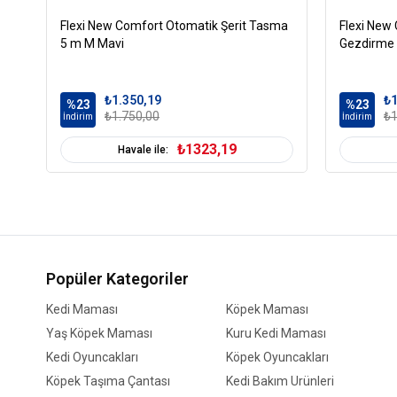
Flexi New Comfort Otomatik Şerit Tasma
Flexi New
5 m M Mavi
Gezdirme
₺1.350,19
₺1
%23
%23
₺1.750,00
₺1
İndirim
İndirim
₺1323,19
Havale ile:
Popüler Kategoriler
Kedi Maması
Köpek Maması
Yaş Köpek Maması
Kuru Kedi Maması
Kedi Oyuncakları
Köpek Oyuncakları
Köpek Taşıma Çantası
Kedi Bakım Ürünleri