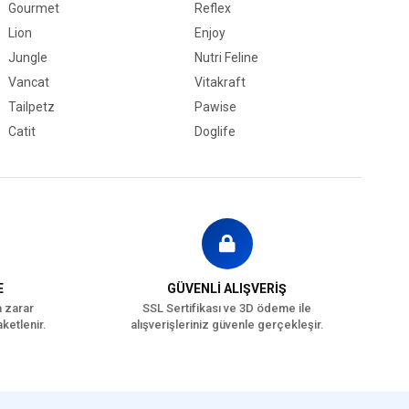
Gourmet
Reflex
Lion
Enjoy
Jungle
Nutri Feline
Vancat
Vitakraft
Tailpetz
Pawise
Catit
Doglife
E
GÜVENLİ ALIŞVERİŞ
a zarar
SSL Sertifikası ve 3D ödeme ile
ketlenir.
alışverişleriniz güvenle gerçekleşir.