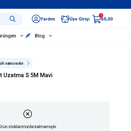
0
Yardım
Üye Girişi
₺0,00
ürüngen
Blog
ili satıcısıdır.
rit Uzatma S 5M Mavi
Ürün stoklarımızda kalmamıştır.