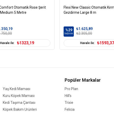
 Comfort Otomatik Rose Şerit
Flexi New Classic Otomatik Kırmı
 Medium 5 Metre
Gezdirme Large 8 m
.350,19
₺1.625,89
%29
.750,00
₺2.305,00
İndirim
₺1323,19
₺1593,3
Havale ile:
Havale ile:
Popüler Markalar
Yaş Kedi Maması
Pro Plan
Kuru Köpek Maması
Hill's
Kedi Taşıma Çantası
Trixie
Köpek Bakım Ürünleri
Felicia