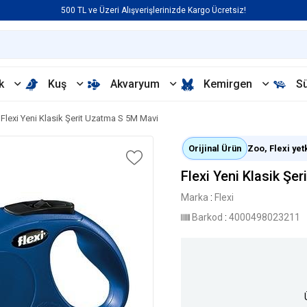
500 TL ve Üzeri Alışverişlerinizde Kargo Ücretsiz!
k
Kuş
Akvaryum
Kemirgen
S
Flexi Yeni Klasik Şerit Uzatma S 5M Mavi
Orijinal Ürün
Zoo, Flexi yetk
Flexi Yeni Klasik Şe
Marka
:
Flexi
Barkod
:
4000498023211