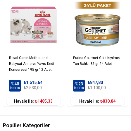
Balkabağı (%5)
Balık Yağı
Tatlı Patates
Elma
Fruktooligosakkaritler
Kolin Klorür
Kondroitin Sülfat
Glukozamin
Vitaminler
Royal Canin Mother and
Purina Gourmet Gold Kıyılmış
Mineraller
Babycat Anne ve Yavru Kedi
Ton Balıklı 85 gr 24 Adet
Konservesi 195 gr 12 Adet
Kedi Yaş Aralığı
Yetişkin (1-7 Yaş)
₺1.515,64
₺847,80
%40
%23
₺2.530,00
₺1.100,00
İndirim
İndirim
Kedi Maması
Yaş Mama
Formu
Havale ile:
₺1485,33
Havale ile:
₺830,84
Kedi Maması
Tahılsız
Tahıl Oranı
Kedi Özel
Bağışıklık Sistemi Gelişimi
Damak
Tatlarına Uygun
Dengeli Beslenme
Gereksinim
Popüler Kategoriler