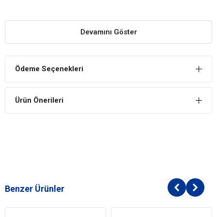
YARARLARI
Gelişim İçin Destek
Devamını Göster
Kas, iskelet ve eklem sistemlerinin sağlığını desteklerken
gelişimine de katkı sağlar.
Bağışıklığa Yardımcı
Ödeme Seçenekleri
Vitamin ve mineral içerikleri ile yetişkin kedilerin bağışıklık
sistemini destekler.
Ürün Önerileri
Sevilen Lezzet
Kedilerin severek yediği geyikli ve balkabaklı içeriği
sayesinde yeterli ve dengeli beslenmeye yardımcıdır.
İÇİNDEKİLER
BİLEŞİM
Geyik Eti (%35)
Benzer Ürünler
Tavuk
Ringa Balığı
Haşlanmış Tavuk Yumurtası