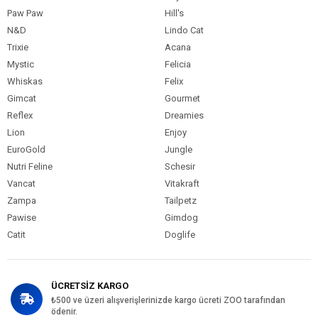
Paw Paw
Hill's
N&D
Lindo Cat
Trixie
Acana
Mystic
Felicia
Whiskas
Felix
Gimcat
Gourmet
Reflex
Dreamies
Lion
Enjoy
EuroGold
Jungle
Nutri Feline
Schesir
Vancat
Vitakraft
Zampa
Tailpetz
Pawise
Gimdog
Catit
Doglife
ÜCRETSİZ KARGO
₺500 ve üzeri alışverişlerinizde kargo ücreti ZOO tarafından
ödenir.