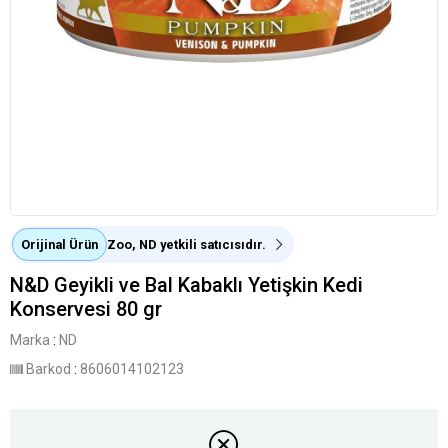
Orijinal Ürün
Zoo, ND yetkili satıcısıdır.
N&D Geyikli ve Bal Kabaklı Yetişkin Kedi
Konservesi 80 gr
Marka
:
ND
Barkod
:
8606014102123