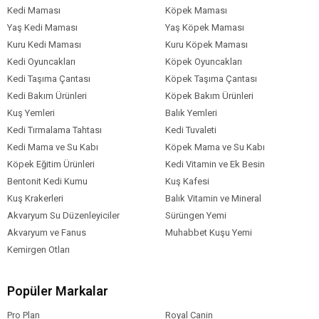
Kedi Maması
Geyik
Bal Kabağı
Kedi Maması
Köpek Maması
İçerik
Yaş Kedi Maması
Yaş Köpek Maması
Kedi Maması
0-100 gr
Kuru Kedi Maması
Kuru Köpek Maması
Paket Boyutu
Kedi Oyuncakları
Köpek Oyuncakları
Kedi Maması
Konserve
Kedi Taşıma Çantası
Köpek Taşıma Çantası
Ambalaj
Kedi Bakım Ürünleri
Köpek Bakım Ürünleri
Kedi Irk Özelliği
Tümüne Uygun
Kuş Yemleri
Balık Yemleri
Kedi Tırmalama Tahtası
Kedi Tuvaleti
Kedi Mama ve Su Kabı
Köpek Mama ve Su Kabı
Köpek Eğitim Ürünleri
Kedi Vitamin ve Ek Besin
Bentonit Kedi Kumu
Kuş Kafesi
Kuş Krakerleri
Balık Vitamin ve Mineral
Akvaryum Su Düzenleyiciler
Sürüngen Yemi
Akvaryum ve Fanus
Muhabbet Kuşu Yemi
Kemirgen Otları
Popüler Markalar
Pro Plan
Royal Canin