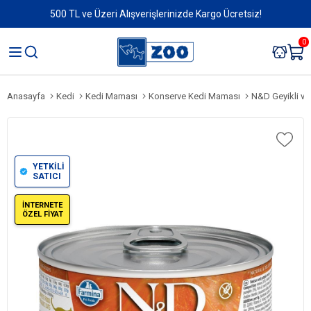
500 TL ve Üzeri Alışverişlerinizde Kargo Ücretsiz!
0
Anasayfa
Kedi
Kedi Maması
Konserve Kedi Maması
N&D Geyikli ve
YETKİLİ
SATICI
İNTERNETE
ÖZEL FİYAT