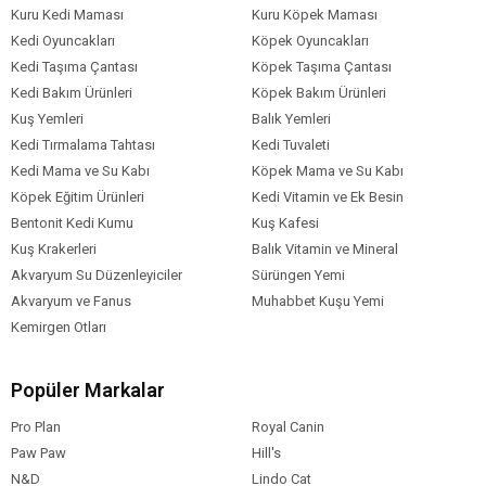
Vitaminler ve mineraller
Kuru Kedi Maması
Kuru Köpek Maması
Nem %8
Kedi Oyuncakları
Köpek Oyuncakları
Protein %32
Kedi Taşıma Çantası
Köpek Taşıma Çantası
Yağ Oranı %16
Kedi Bakım Ürünleri
Köpek Bakım Ürünleri
Ham Kül %4
Kuş Yemleri
Balık Yemleri
Ham Selüloz %2
Kedi Tırmalama Tahtası
Kedi Tuvaleti
Kedi Mama ve Su Kabı
Köpek Mama ve Su Kabı
Kedi Yaş Aralığı
Yavru (0-12 Ay)
Köpek Eğitim Ürünleri
Kedi Vitamin ve Ek Besin
Kedi Maması
Açık Mama
Bentonit Kedi Kumu
Kuş Kafesi
Formu
Kuş Krakerleri
Balık Vitamin ve Mineral
Kedi Maması
Tahıllı
Akvaryum Su Düzenleyiciler
Sürüngen Yemi
Tahıl Oranı
Akvaryum ve Fanus
Muhabbet Kuşu Yemi
Kedi Özel
Tüy ve Deri Sağlığı
Kemirgen Otları
Gereksinim
Kedi Maması
Tavuk
Popüler Markalar
İçerik
Kedi Maması
0-5 kg
Pro Plan
Royal Canin
Paket Boyutu
Paw Paw
Hill's
Kedi Irk Özelliği
Tümüne Uygun
N&D
Lindo Cat