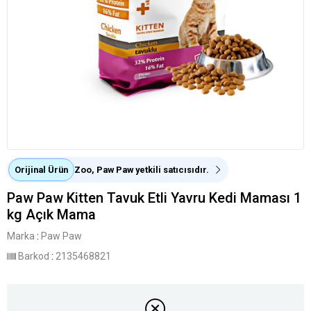
Orijinal Ürün
Zoo, Paw Paw yetkili satıcısıdır.
Paw Paw Kitten Tavuk Etli Yavru Kedi Maması 1
kg Açık Mama
Marka
:
Paw Paw
Barkod
:
2135468821