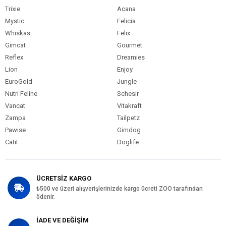
Trixie
Acana
Mystic
Felicia
Whiskas
Felix
Gimcat
Gourmet
Reflex
Dreamies
Lion
Enjoy
EuroGold
Jungle
Nutri Feline
Schesir
Vancat
Vitakraft
Zampa
Tailpetz
Pawise
Gimdog
Catit
Doglife
ÜCRETSİZ KARGO
₺500 ve üzeri alışverişlerinizde kargo ücreti ZOO tarafından
ödenir.
İADE VE DEĞİŞİM