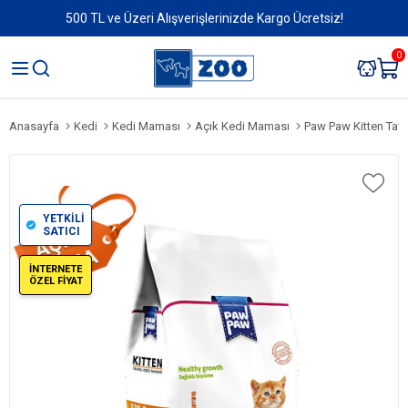
500 TL ve Üzeri Alışverişlerinizde Kargo Ücretsiz!
0
Anasayfa
Kedi
Kedi Maması
Açık Kedi Maması
Paw Paw Kitten Tavu
YETKİLİ
SATICI
İNTERNETE
ÖZEL FİYAT