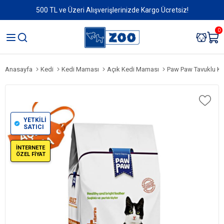
500 TL ve Üzeri Alışverişlerinizde Kargo Ücretsiz!
0
Anasayfa
Kedi
Kedi Maması
Açık Kedi Maması
Paw Paw Tavuklu K
YETKİLİ
SATICI
İNTERNETE
ÖZEL FİYAT