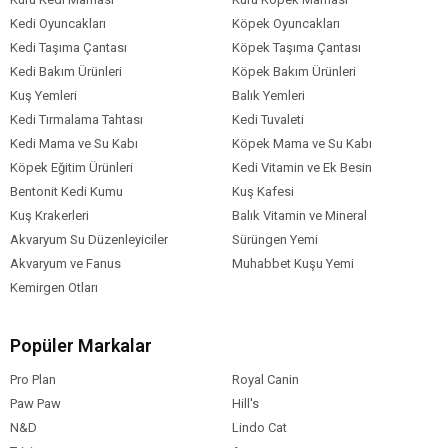
Kedi Oyuncakları
Köpek Oyuncakları
Kedi Taşıma Çantası
Köpek Taşıma Çantası
Kedi Bakım Ürünleri
Köpek Bakım Ürünleri
Kuş Yemleri
Balık Yemleri
Kedi Tırmalama Tahtası
Kedi Tuvaleti
Kedi Mama ve Su Kabı
Köpek Mama ve Su Kabı
Köpek Eğitim Ürünleri
Kedi Vitamin ve Ek Besin
Bentonit Kedi Kumu
Kuş Kafesi
Kuş Krakerleri
Balık Vitamin ve Mineral
Akvaryum Su Düzenleyiciler
Sürüngen Yemi
Akvaryum ve Fanus
Muhabbet Kuşu Yemi
Kemirgen Otları
Popüler Markalar
Pro Plan
Royal Canin
Paw Paw
Hill's
N&D
Lindo Cat