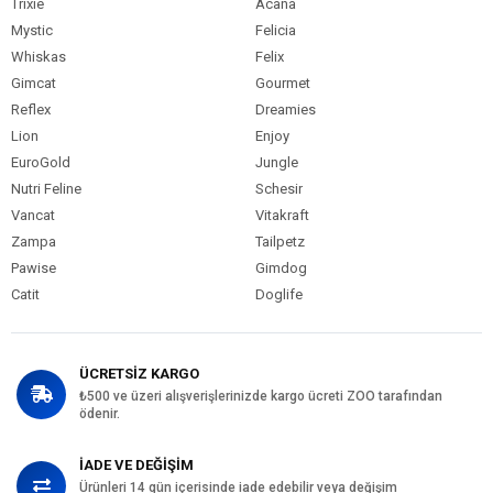
Trixie
Acana
Mystic
Felicia
Whiskas
Felix
Gimcat
Gourmet
Reflex
Dreamies
Lion
Enjoy
EuroGold
Jungle
Nutri Feline
Schesir
Vancat
Vitakraft
Zampa
Tailpetz
Pawise
Gimdog
Catit
Doglife
ÜCRETSİZ KARGO
₺500 ve üzeri alışverişlerinizde kargo ücreti ZOO tarafından
ödenir.
İADE VE DEĞİŞİM
Ürünleri 14 gün içerisinde iade edebilir veya değişim