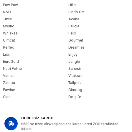
Paw Paw
Hill's
N&D
Lindo Cat
Trixie
Acana
Mystic
Felicia
Whiskas
Felix
Gimcat
Gourmet
Reflex
Dreamies
Lion
Enjoy
EuroGold
Jungle
Nutri Feline
Schesir
Vancat
Vitakraft
Zampa
Tailpetz
Pawise
Gimdog
Catit
Doglife
ÜCRETSİZ KARGO
₺500 ve üzeri alışverişlerinizde kargo ücreti ZOO tarafından
ödenir.