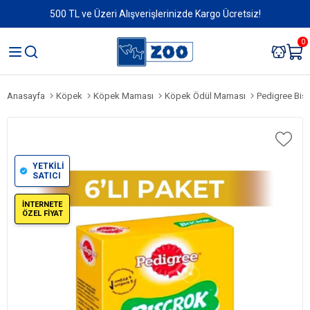
500 TL ve Üzeri Alışverişlerinizde Kargo Ücretsiz!
0
Anasayfa
Köpek
Köpek Maması
Köpek Ödül Maması
Pedigree Bisc
YETKİLİ
SATICI
İNTERNETE
ÖZEL FİYAT