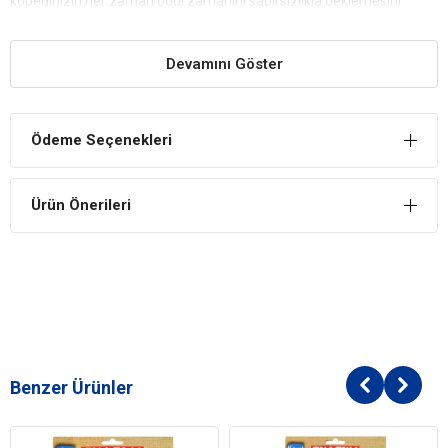
köpeğinizin her zaman ödül zamanını sabırsızlıkla beklemesini
sağlar.
Yüksek Kaliteli İçerik
Devamını Göster
Bu ödül maması, köpeğinizin sağlıklı gelişimi için gerekli besin
maddelerini içerir. İçeriğindeki et ve diğer kaliteli bileşenler,
köpeğinizin kas gelişimini ve genel sağlığını destekler.
Ödeme Seçenekleri
Düşük Kalori İçeriği
Pedigree Biscrok Multi Mix, düşük kalorili bir yapıya sahiptir. Bu,
Ürün Önerileri
köpeğinizin ödülleri fazla kalori alımına neden olmadan almasına
olanak tanır. Özellikle kilo problemi yaşayan köpekler için idealdir.
Pratik ve Çiğnenebilir
Biscrok ödülleri, çiğnenebilir yapısıyla köpeğinizin çiğneme ihtiyacını
karşılar. Bu, diş sağlığını destekleyerek dişlerde plak ve tartar
birikimini azaltabilir. Aynı zamanda, köpeğinizin eğlenceli bir şekilde
ödüllendirilmesini sağlar.
Benzer Ürünler
Eğitim ve Antrenman İçin İdeal
Pedigree Biscrok, köpeğinize eğitim ve antrenman sırasında ödül