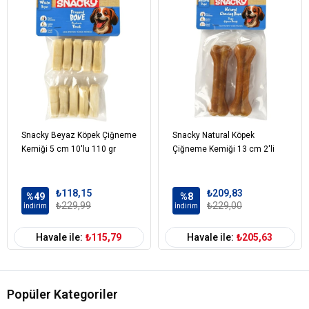
vermek için mükemmel bir seçenektir. Küçük, pratik boyutu ve iştah
açıcı lezzeti sayesinde, köpeğinizin odaklanmasına yardımcı olur ve
öğrenme sürecini hızlandırır.
Snacky Beyaz Köpek Çiğneme
Snacky Natural Köpek
Kemiği 5 cm 10'lu 110 gr
Çiğneme Kemiği 13 cm 2'li
₺118,15
₺209,83
%49
%8
₺229,99
₺229,00
İndirim
İndirim
Havale ile:
₺115,79
Havale ile:
₺205,63
Popüler Kategoriler