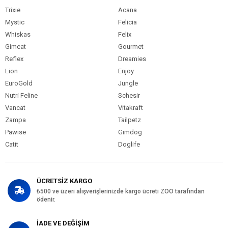
Trixie
Acana
Mystic
Felicia
Whiskas
Felix
Gimcat
Gourmet
Reflex
Dreamies
Lion
Enjoy
EuroGold
Jungle
Nutri Feline
Schesir
Vancat
Vitakraft
Zampa
Tailpetz
Pawise
Gimdog
Catit
Doglife
ÜCRETSİZ KARGO
₺500 ve üzeri alışverişlerinizde kargo ücreti ZOO tarafından
ödenir.
İADE VE DEĞİŞİM