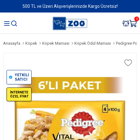
500 TL ve Üzeri Alışverişlerinizde Kargo Ücretsiz!
0
Anasayfa
Köpek
Köpek Maması
Köpek Ödül Maması
Pedigree Pouch 
YETKİLİ
SATICI
İNTERNETE
ÖZEL FİYAT