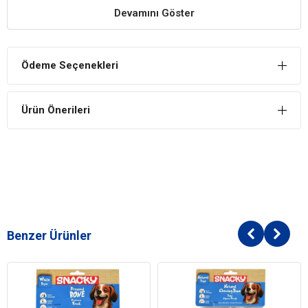
Devamını Göster
böylece köpeğiniz tek bir tada bağlı kalmaz ve beslenme rutini
eğlenceli hale gelir.
Kolay Sindirilebilir Formül
Ödeme Seçenekleri
Hassas mideye sahip köpekler için uygun olan yumuşak ve sulu
yapıya sahiptir. Doğal lifler sindirimi destekler ve bağırsak sağlığını
iyileştirir.
Ürün Önerileri
Cilt ve Tüy Sağlığı
İçerdiği omega-6 yağ asitleri ve çinko, köpeğinizin tüylerinin parlak
ve cildinin sağlıklı kalmasına yardımcı olur.
Pedigree Pouch Multipack Yetişkin Köpek Yaş Maması
İçindekiler
Bileşim
Benzer Ürünler
Et ve hayvansal yan űrűnler (%39
,
%4 sığır eti içerir)
Mineraller, sebze kaynaklı ürünler (%0
.
5 kurutulmuş
pancar küspesi içerir)
Bitkisel ve hayvansal yağlar (%0.5 ayçiçek yağı içerir)
Sebze protein ekstraktları