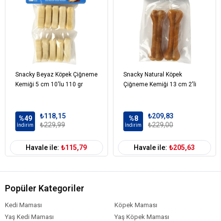
Analitik Bileşenler (%)
Protein: %7
.
0
Yağ içeriği: %6.0
İnorganik madde: %2.0
Ham selüloz: %0
.
3
Snacky Beyaz Köpek Çiğneme
Snacky Natural Köpek
Nem: %82.5
Kemiği 5 cm 10'lu 110 gr
Çiğneme Kemiği 13 cm 2'li
Kalsiyum: %0.35
₺118,15
₺209,83
%49
%8
₺229,99
₺229,00
İndirim
İndirim
Havale ile:
₺115,79
Havale ile:
₺205,63
Popüler Kategoriler
Kedi Maması
Köpek Maması
Yaş Kedi Maması
Yaş Köpek Maması