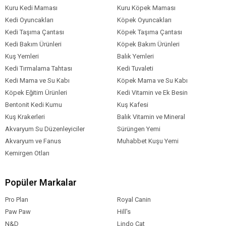
Kuru Kedi Maması
Kuru Köpek Maması
Kedi Oyuncakları
Köpek Oyuncakları
Kedi Taşıma Çantası
Köpek Taşıma Çantası
Kedi Bakım Ürünleri
Köpek Bakım Ürünleri
Kuş Yemleri
Balık Yemleri
Kedi Tırmalama Tahtası
Kedi Tuvaleti
Kedi Mama ve Su Kabı
Köpek Mama ve Su Kabı
Köpek Eğitim Ürünleri
Kedi Vitamin ve Ek Besin
Bentonit Kedi Kumu
Kuş Kafesi
Kuş Krakerleri
Balık Vitamin ve Mineral
Akvaryum Su Düzenleyiciler
Sürüngen Yemi
Akvaryum ve Fanus
Muhabbet Kuşu Yemi
Kemirgen Otları
Popüler Markalar
Pro Plan
Royal Canin
Paw Paw
Hill's
N&D
Lindo Cat