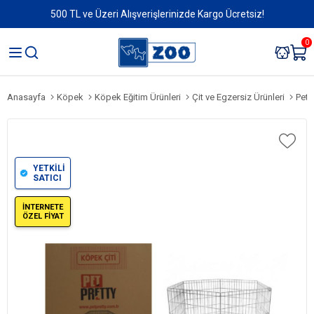
500 TL ve Üzeri Alışverişlerinizde Kargo Ücretsiz!
0
Anasayfa
Köpek
Köpek Eğitim Ürünleri
Çit ve Egzersiz Ürünleri
Pet 
YETKİLİ
SATICI
İNTERNETE
ÖZEL FİYAT