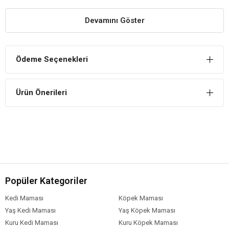
Pratik Kurulum
Devamını Göster
Köpekler için güvenliği sağlayan Pet Pretty Köpek Çiti, kolay
kurulum olanağı sunar ve köpeklerin güvenliğin sağlamak adına
hem taşıması hem de kurulumu son derece kolay olan bir üründür.
Ödeme Seçenekleri
Güvenlikli Oyun Olanağı
Köpeklerin güven içerisinde oyun oynamasını sağlayan ve aynı
Ürün Önerileri
zamanda belirli bir alanda kalmasına olanak tanıyan çit, köpeğinizin
siz istemeden sizin yanınızda olmasını engeller ve bu sayede ev
içerisinde olan işlerinizi gerçekleştirebilmeniz de mümkün hale
gelir.
Popüler Kategoriler
Kedi Maması
Köpek Maması
Yaş Kedi Maması
Yaş Köpek Maması
Kuru Kedi Maması
Kuru Köpek Maması