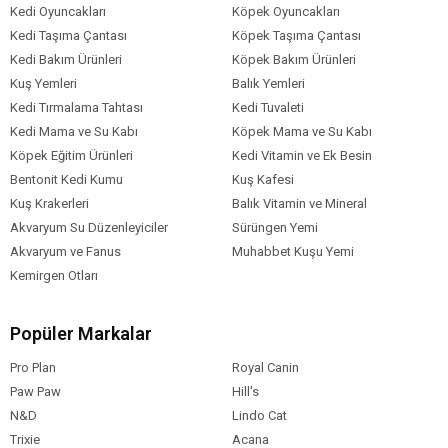
Kedi Oyuncakları
Köpek Oyuncakları
Kedi Taşıma Çantası
Köpek Taşıma Çantası
Kedi Bakım Ürünleri
Köpek Bakım Ürünleri
Kuş Yemleri
Balık Yemleri
Kedi Tırmalama Tahtası
Kedi Tuvaleti
Kedi Mama ve Su Kabı
Köpek Mama ve Su Kabı
Köpek Eğitim Ürünleri
Kedi Vitamin ve Ek Besin
Bentonit Kedi Kumu
Kuş Kafesi
Kuş Krakerleri
Balık Vitamin ve Mineral
Akvaryum Su Düzenleyiciler
Sürüngen Yemi
Akvaryum ve Fanus
Muhabbet Kuşu Yemi
Kemirgen Otları
Popüler Markalar
Pro Plan
Royal Canin
Paw Paw
Hill's
N&D
Lindo Cat
Trixie
Acana