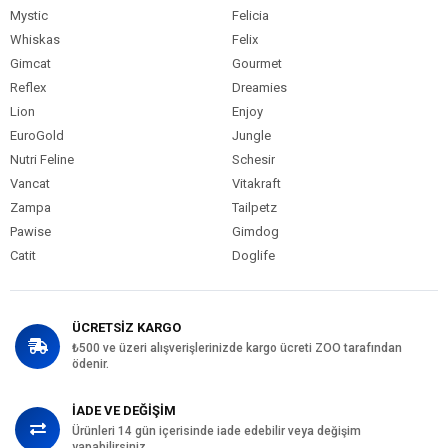
Mystic
Felicia
Whiskas
Felix
Gimcat
Gourmet
Reflex
Dreamies
Lion
Enjoy
EuroGold
Jungle
Nutri Feline
Schesir
Vancat
Vitakraft
Zampa
Tailpetz
Pawise
Gimdog
Catit
Doglife
ÜCRETSİZ KARGO
₺500 ve üzeri alışverişlerinizde kargo ücreti ZOO tarafından
ödenir.
İADE VE DEĞİŞİM
Ürünleri 14 gün içerisinde iade edebilir veya değişim
yapabilirsiniz.