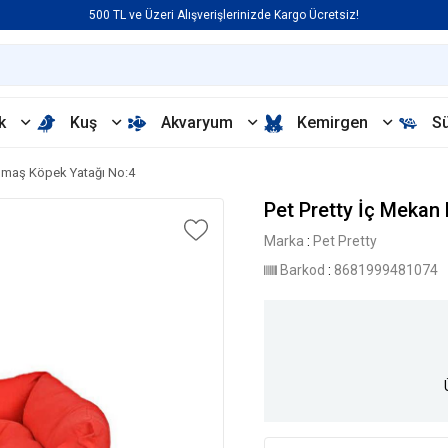
500 TL ve Üzeri Alışverişlerinizde Kargo Ücretsiz!
k
Kuş
Akvaryum
Kemirgen
S
Kumaş Köpek Yatağı No:4
Pet Pretty İç Mekan
Marka
:
Pet Pretty
Barkod
:
8681999481074