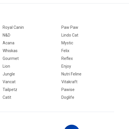
Royal Canin
Paw Paw
N&D
Lindo Cat
Acana
Mystic
Whiskas
Felix
Gourmet
Reflex
Lion
Enjoy
Jungle
Nutri Feline
Vancat
Vitakraft
Tailpetz
Pawise
Catit
Doglife