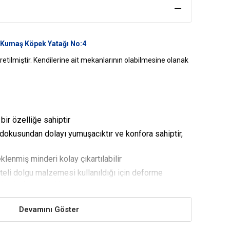
ı Kumaş Köpek Yatağı No:4
üretilmiştir. Kendilerine ait mekanlarının olabilmesine olanak
ir özelliğe sahiptir
okusundan dolayı yumuşacıktır ve konfora sahiptir,
eklenmiş minderi kolay çıkartılabilir
iteli dolgu malzemesi kullanıldığı için deforme
kaybetmeyecektir.
Devamını Göster
sinde 30 derecede yıkanabilir ya da kuru temizleme