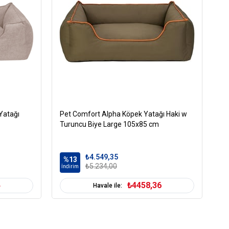
Yatağı
Pet Comfort Alpha Köpek Yatağı Haki w
Pe
Turuncu Biye Large 105x85 cm
La
₺4.549,35
%13
%
₺5.234,00
İndirim
İn
4
₺4458,36
Havale ile: