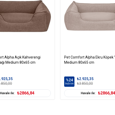
rt Alpha Açık Kahverengi
Pet Comfort Alpha Ekru Köpek 
tağı Medium 80x65 cm
Medium 80x65 cm
.925,35
₺2.925,35
%24
.850,00
₺3.850,00
İndirim
₺2866,84
₺2866,8
Havale ile:
Havale ile: