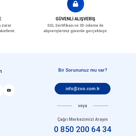
E
GÜVENLİ ALIŞVERİŞ
a zarar
SSL Sertifikası ve 3D ödeme ile
ketlenir.
alışverişleriniz güvenle gerçekleşir.
Bir Sorununuz mu var?
n
info@zoo.com.tr
veya
Çağrı Merkezimizi Arayın
0 850 200 64 34