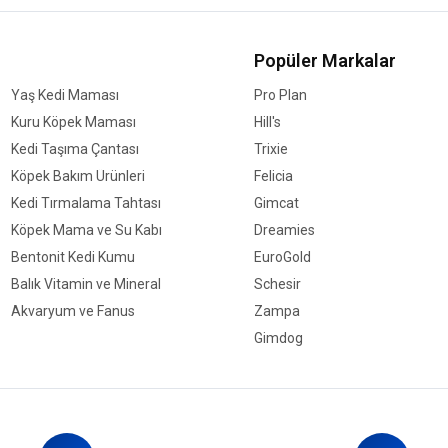
Popüler Markalar
Yaş Kedi Maması
Pro Plan
Kuru Köpek Maması
Hill's
Kedi Taşıma Çantası
Trixie
Köpek Bakım Ürünleri
Felicia
Kedi Tırmalama Tahtası
Gimcat
Köpek Mama ve Su Kabı
Dreamies
Bentonit Kedi Kumu
EuroGold
Balık Vitamin ve Mineral
Schesir
Akvaryum ve Fanus
Zampa
Gimdog