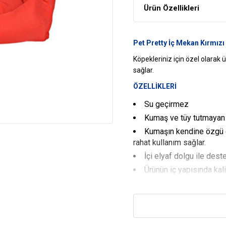
Ürün Özellikleri
Pet Pretty İç Mekan Kırmız
Köpekleriniz için özel olarak 
sağlar.
ÖZELLİKLERİ
Su geçirmez
Kumaş ve tüy tutmayan b
Kumaşın kendine özgü d
rahat kullanım sağlar.
İçi elyaf dolgu ile dest
Ürünün iç yapısında kal
olmayacak ve görünümünü 
Rahat kullanılabilir
Bu ürün çamaşır makine
yapılabilir.