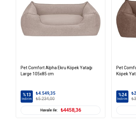
Pet Comfort Alpha Ekru Köpek Yatağı
Pet Comfo
Large 105x85 cm
Köpek Ya
₺4.549,35
₺2
%13
%24
₺5.234,00
₺3
İndirim
İndirim
₺4458,36
Havale ile: