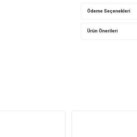
Ürün Ölçüleri
Ödeme Seçenekleri
Boy: 65 cm.
Genişlik: 85 cm.
Ürün Önerileri
En: 22 cm.