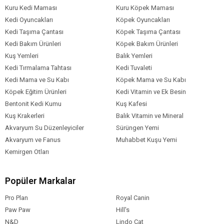
Kuru Kedi Maması
Kuru Köpek Maması
Kedi Oyuncakları
Köpek Oyuncakları
Kedi Taşıma Çantası
Köpek Taşıma Çantası
Kedi Bakım Ürünleri
Köpek Bakım Ürünleri
Kuş Yemleri
Balık Yemleri
Kedi Tırmalama Tahtası
Kedi Tuvaleti
Kedi Mama ve Su Kabı
Köpek Mama ve Su Kabı
Köpek Eğitim Ürünleri
Kedi Vitamin ve Ek Besin
Bentonit Kedi Kumu
Kuş Kafesi
Kuş Krakerleri
Balık Vitamin ve Mineral
Akvaryum Su Düzenleyiciler
Sürüngen Yemi
Akvaryum ve Fanus
Muhabbet Kuşu Yemi
Kemirgen Otları
Popüler Markalar
Pro Plan
Royal Canin
Paw Paw
Hill's
N&D
Lindo Cat