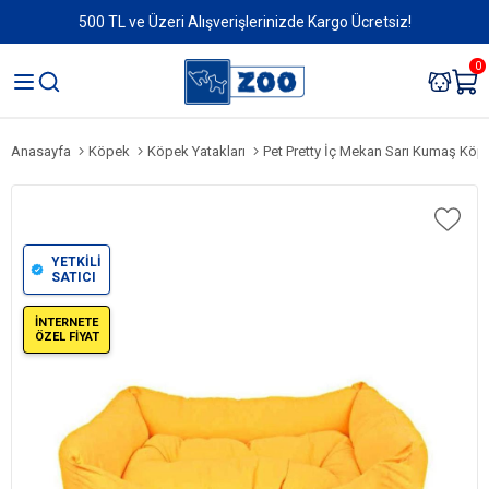
500 TL ve Üzeri Alışverişlerinizde Kargo Ücretsiz!
0
Anasayfa
Köpek
Köpek Yatakları
Pet Pretty İç Mekan Sarı Kumaş Köp
YETKİLİ
SATICI
İNTERNETE
ÖZEL FİYAT