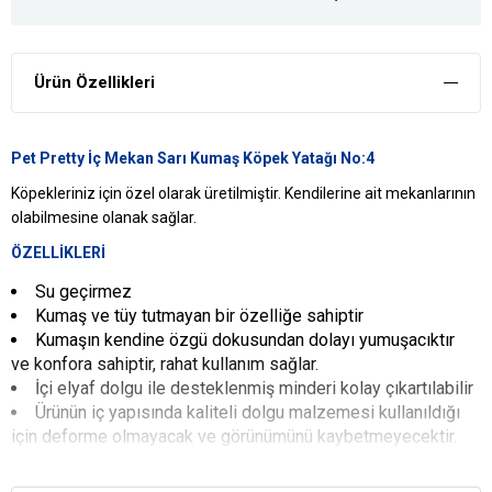
Ürün Özellikleri
Pet Pretty İç Mekan Sarı Kumaş Köpek Yatağı No:4
Köpekleriniz için özel olarak üretilmiştir. Kendilerine ait mekanlarının
olabilmesine olanak sağlar.
ÖZELLİKLERİ
Su geçirmez
Kumaş ve tüy tutmayan bir özelliğe sahiptir
Kumaşın kendine özgü dokusundan dolayı yumuşacıktır
ve konfora sahiptir, rahat kullanım sağlar.
İçi elyaf dolgu ile desteklenmiş minderi kolay çıkartılabilir
Ürünün iç yapısında kaliteli dolgu malzemesi kullanıldığı
için deforme olmayacak ve görünümünü kaybetmeyecektir.
Rahat kullanılabilir
Bu ürün çamaşır makinesinde 30 derecede yıkanabilir ya