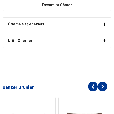
da kuru temizleme yapılabilir.
Devamını Göster
Ürün Ölçüleri
Boy: 65 cm.
Ödeme Seçenekleri
Genişlik: 85 cm.
En: 22 cm.
Ürün Önerileri
Benzer Ürünler