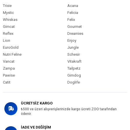
Trixie
Acana
Mystic
Felicia
Whiskas
Felix
Gimcat
Gourmet
Reflex
Dreamies
Lion
Enjoy
EuroGold
Jungle
Nutri Feline
Schesir
Vancat
Vitakraft
Zampa
Tailpetz
Pawise
Gimdog
Catit
Doglife
ÜCRETSİZ KARGO
₺500 ve üzeri alışverişlerinizde kargo ücreti ZOO tarafından
ödenir.
İADE VE DEĞİŞİM