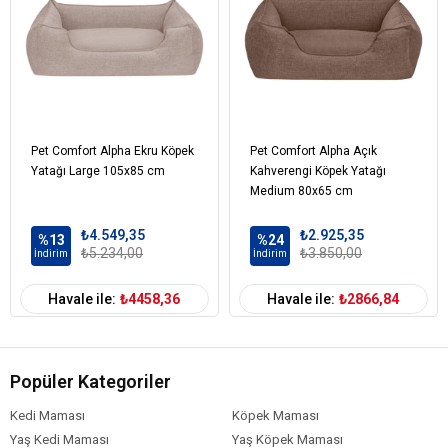
Pet Comfort Alpha Ekru Köpek
Pet Comfort Alpha Açık
Yatağı Large 105x85 cm
Kahverengi Köpek Yatağı
Medium 80x65 cm
₺4.549,35
₺2.925,35
%13
%24
₺5.234,00
₺3.850,00
İndirim
İndirim
Havale ile:
₺4458,36
Havale ile:
₺2866,84
Popüler Kategoriler
Kedi Maması
Köpek Maması
Yaş Kedi Maması
Yaş Köpek Maması