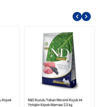
ru Köpek
N&D Kuzulu Yaban Mersinli Küçük Irk
Ro
Yetişkin Köpek Maması 2,5 kg
Kö