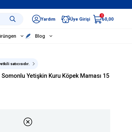
0
Yardım
Üye Girişi
₺0,00
ürüngen
Blog
tkili satıcısıdır.
lı Somonlu Yetişkin Kuru Köpek Maması 15