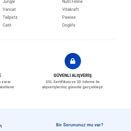
Jungle
Nutri Feline
Vancat
Vitakraft
Tailpetz
Pawise
Catit
Doglife
E
GÜVENLİ ALIŞVERİŞ
a zarar
SSL Sertifikası ve 3D ödeme ile
ketlenir.
alışverişleriniz güvenle gerçekleşir.
Bir Sorununuz mu var?
n