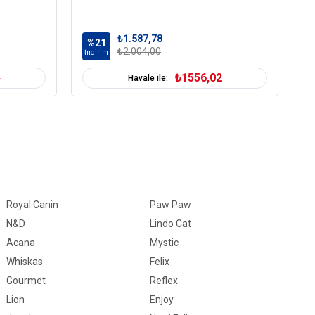
₺1.587,78
%21
%
₺2.004,00
İndirim
İn
4
₺1556,02
Havale ile:
Royal Canin
Paw Paw
N&D
Lindo Cat
Acana
Mystic
Whiskas
Felix
Gourmet
Reflex
Lion
Enjoy