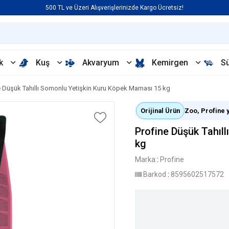
500 TL ve Üzeri Alışverişlerinizde Kargo Ücretsiz!
k
Kuş
Akvaryum
Kemirgen
S
e Düşük Tahıllı Somonlu Yetişkin Kuru Köpek Maması 15 kg
Orijinal Ürün
Zoo, Profine ye
Profine Düşük Tahıl
kg
Marka
:
Profine
Barkod
:
8595602517572