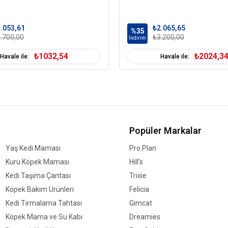
.053,61
₺2.065,65
%35
.700,00
₺3.200,00
İndirim
₺1032,54
₺2024,3
Havale ile:
Havale ile:
Popüler Markalar
Yaş Kedi Maması
Pro Plan
Kuru Köpek Maması
Hill's
Kedi Taşıma Çantası
Trixie
Köpek Bakım Ürünleri
Felicia
Kedi Tırmalama Tahtası
Gimcat
Köpek Mama ve Su Kabı
Dreamies