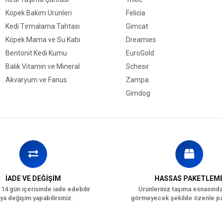
Köpek Bakım Ürünleri
Felicia
Kedi Tırmalama Tahtası
Gimcat
Köpek Mama ve Su Kabı
Dreamies
Bentonit Kedi Kumu
EuroGold
Balık Vitamin ve Mineral
Schesir
Akvaryum ve Fanus
Zampa
Gimdog
İADE VE DEĞİŞİM
HASSAS PAKETLEM
 14 gün içerisinde iade edebilir
Ürünleriniz taşıma esnasınd
ya değişim yapabilirsiniz.
görmeyecek şekilde özenle pa