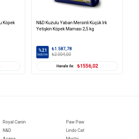
ru Köpek
N&D Kuzulu Yaban Mersinli Küçük Irk
Ro
Yetişkin Köpek Maması 2,5 kg
Kö
₺1.587,78
%21
%
₺2.004,00
İndirim
İn
4
₺1556,02
Havale ile:
Royal Canin
Paw Paw
N&D
Lindo Cat
Acana
Mystic