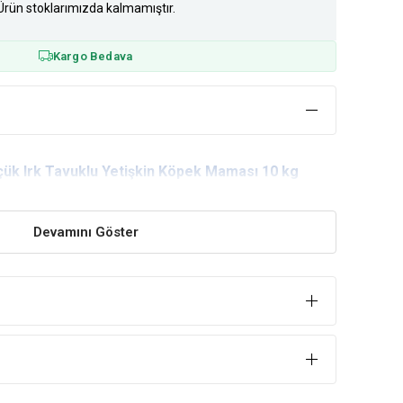
Ürün stoklarımızda kalmamıştır.
Kargo Bedava
üçük Irk Tavuklu Yetişkin Köpek Maması 10 kg
Devamını Göster