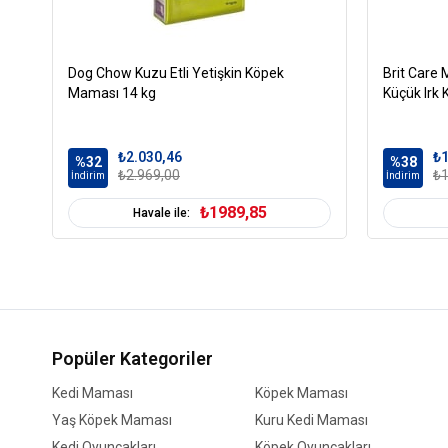
Dog Chow Kuzu Etli Yetişkin Köpek
Brit Care M
Maması 14 kg
Küçük Irk
₺2.030,46
₺1
%32
%38
₺2.969,00
₺1
İndirim
İndirim
₺1989,85
Havale ile:
Popüler Kategoriler
Kedi Maması
Köpek Maması
Yaş Köpek Maması
Kuru Kedi Maması
Kedi Oyuncakları
Köpek Oyuncakları