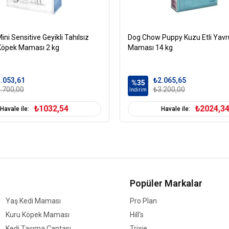
ini Sensitive Geyikli Tahılsız
Dog Chow Puppy Kuzu Etli Yav
 Köpek Maması 2 kg
Maması 14 kg
.053,61
₺2.065,65
%35
.700,00
₺3.200,00
İndirim
₺1032,54
₺2024,3
Havale ile:
Havale ile:
Popüler Markalar
Yaş Kedi Maması
Pro Plan
Kuru Köpek Maması
Hill's
Kedi Taşıma Çantası
Trixie