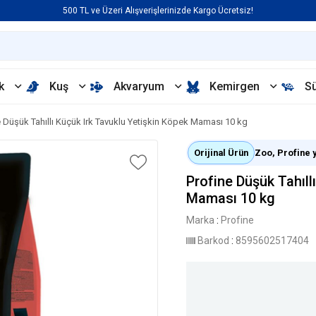
500 TL ve Üzeri Alışverişlerinizde Kargo Ücretsiz!
k
Kuş
Akvaryum
Kemirgen
S
e Düşük Tahıllı Küçük Irk Tavuklu Yetişkin Köpek Maması 10 kg
Orijinal Ürün
Zoo, Profine ye
Profine Düşük Tahıll
Maması 10 kg
Marka
:
Profine
Barkod
:
8595602517404