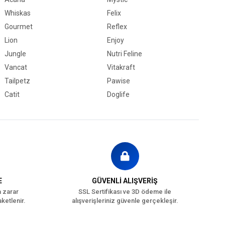
Whiskas
Felix
Gourmet
Reflex
Lion
Enjoy
Jungle
Nutri Feline
Vancat
Vitakraft
Tailpetz
Pawise
Catit
Doglife
E
GÜVENLİ ALIŞVERİŞ
a zarar
SSL Sertifikası ve 3D ödeme ile
ketlenir.
alışverişleriniz güvenle gerçekleşir.