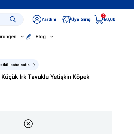
0
Yardım
Üye Girişi
₺0,00
ürüngen
Blog
tkili satıcısıdır.
ı Küçük Irk Tavuklu Yetişkin Köpek