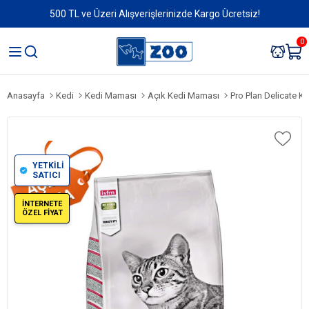
500 TL ve Üzeri Alışverişlerinizde Kargo Ücretsiz!
0
Anasayfa
Kedi
Kedi Maması
Açık Kedi Maması
Pro Plan Delicate Kuz
YETKİLİ
SATICI
İNTERNETE
ÖZEL FİYAT