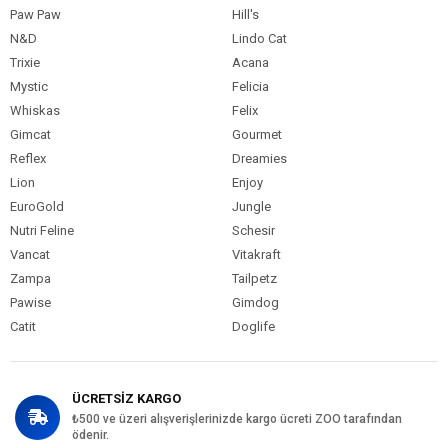
Paw Paw
Hill's
Kedi Özel
Bağışıklık Sistemi Gelişimi
Damak
Tatlarına Uygun
Dengeli Beslenme
Gereksinim
N&D
Lindo Cat
Sindirim Hassasiyeti
Evde Beslenen
Seçici Damak Tadı
Tüy ve Deri Sağlığı
Trixie
Acana
Mystic
Felicia
Kedi Maması
Kuzu
İçerik
Whiskas
Felix
Gimcat
Gourmet
Kedi Maması
0-5 kg
Paket Boyutu
Reflex
Dreamies
Lion
Enjoy
Kedi Irk Özelliği
Tümüne Uygun
EuroGold
Jungle
Nutri Feline
Schesir
Vancat
Vitakraft
Zampa
Tailpetz
Pawise
Gimdog
Catit
Doglife
ÜCRETSİZ KARGO
₺500 ve üzeri alışverişlerinizde kargo ücreti ZOO tarafından
ödenir.