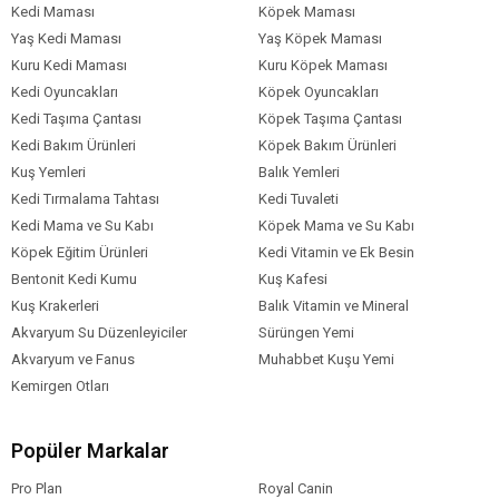
Kedi Maması
Köpek Maması
Mısır Gluten Unu
Yaş Kedi Maması
Yaş Köpek Maması
Pirinç
Kuru Kedi Maması
Kuru Köpek Maması
Hayvansal Yağ
Kedi Oyuncakları
Köpek Oyuncakları
Soya Proteini
Kedi Taşıma Çantası
Köpek Taşıma Çantası
Bezelye Proteini Konsantresi
Mısır Nişastası
Kedi Bakım Ürünleri
Köpek Bakım Ürünleri
Kurutulmuş Yumurta
Kuş Yemleri
Balık Yemleri
Mısır
Kedi Tırmalama Tahtası
Kedi Tuvaleti
Kurutulmuş Hindiba Kökü %2
Kedi Mama ve Su Kabı
Köpek Mama ve Su Kabı
Mineraller
Köpek Eğitim Ürünleri
Kedi Vitamin ve Ek Besin
Balık Yağı
Bentonit Kedi Kumu
Kuş Kafesi
Sakaktat
Kuş Krakerleri
Balık Vitamin ve Mineral
Maya
Akvaryum Su Düzenleyiciler
Sürüngen Yemi
Akvaryum ve Fanus
Muhabbet Kuşu Yemi
Kedi Yaş Aralığı
Yetişkin (1-7 Yaş)
Kemirgen Otları
Kedi Maması
Açık Mama
Formu
Popüler Markalar
Kedi Maması
Tahıllı
Tahıl Oranı
Pro Plan
Royal Canin