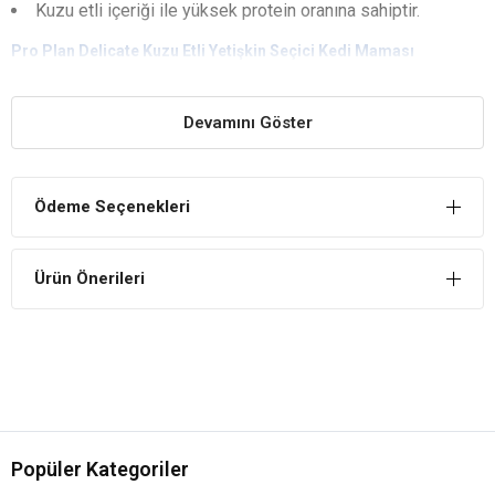
Kuzu etli içeriği ile yüksek protein oranına sahiptir.
Pro Plan Delicate Kuzu Etli Yetişkin Seçici Kedi Maması
YARARLARI
Sindirim Hassasiyetinde Doğru Tercih
Devamını Göster
Sindirim hassasiyetine sahip olan kedilerde tercih edilebilir. Kolay
sindirim sağlar ve rahatsızlığı ortadan kaldırır.
Tüy Sağlığının Korunmasına Yardımcı
Ödeme Seçenekleri
Kedilerin tüy sağlığının korunmasına yardımcı Omega 3 ve Omega 6
içeriklerini barındırır.
Ürün Önerileri
Bağışıklık Sistemini Destekler
Bağışıklık sistemini destekleyecek E vitamini ve C vitamini
içeriklerini barındırır.
İÇİNDEKİLER
BİLEŞİM
Popüler Kategoriler
Kuzu Eti %17
Kurutulmuş Hindi Proteini