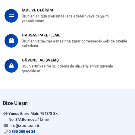
İçerik
İADE VE DEĞİŞİM
Kedi Maması
6-10 kg
Ürünleri 14 gün içerisinde iade edebilir veya değişim
Paket Boyutu
yapabilirsiniz.
Kedi Irk Özelliği
Tümüne Uygun
HASSAS PAKETLEME
Ürünleriniz taşıma esnasında zarar görmeyecek şekilde özenle
paketlenir.
GÜVENLİ ALIŞVERİŞ
SSL Sertifikası ve 3D ödeme ile alışverişleriniz güvenle
gerçekleşir.
Bize Ulaşın
Yunus Emre Mah. 7513/3 Sk.
No: 3/ABornova / İzmir
info@zoo.com.tr
0 850 200 64 34