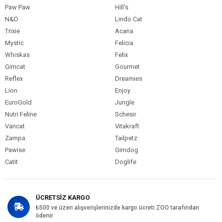
Sodyum Selenit Se 0,11
Paw Paw
Hill's
N&D
Lindo Cat
Antioksidanlar
Trixie
Acana
Besleme Rehberi
Mystic
Felicia
Ağırlık
Ölçü
Whiskas
Felix
2-4 25-55 gr
Gimcat
Gourmet
4-6 55-80 gr
Reflex
Dreamies
6-8 80-110 gr
Lion
Enjoy
Beslenme seviyeleri genel bilgi özelliği taşımaktadır. Evcil
EuroGold
Jungle
hayvanınızın hareketlilik ve yaşına göre ayarlama yapılması önerilir.
Ürün ambalajında tam besleme rehberini bulabilirsiniz.
Nutri Feline
Schesir
Vancat
Vitakraft
Kedi Yaş Aralığı
Yetişkin (1-7 Yaş)
Zampa
Tailpetz
Pawise
Gimdog
Kedi Maması
Açık Mama
Formu
Catit
Doglife
Kedi Maması
Tahıllı
Tahıl Oranı
ÜCRETSİZ KARGO
Kedi Özel
Kısırlaştırılmış
Diyet
İdrar Yolları
Gereksinim
₺500 ve üzeri alışverişlerinizde kargo ücreti ZOO tarafından
ödenir.
Kedi Maması
Balık