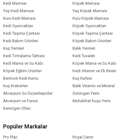
Kedi Maması
Köpek Maması
Analiz Tablosu
Yaş Kedi Maması
Yaş Köpek Maması
Ham Protein %41
Kuru Kedi Maması
Kuru Köpek Maması
Ham Yağ %12
Kedi Oyuncakları
Köpek Oyuncakları
İnorganik Madde %7,5
Kedi Taşıma Çantası
Köpek Taşıma Çantası
Kedi Bakım Ürünleri
Köpek Bakım Ürünleri
Ham Selüloz %4
Kuş Yemleri
Balık Yemleri
Besin Katkı Maddeleri
Kedi Tırmalama Tahtası
Kedi Tuvaleti
Vit A 32000 IU/kg
Kedi Mama ve Su Kabı
Köpek Mama ve Su Kabı
Vit D3 1000 IU/kg
Köpek Eğitim Ürünleri
Kedi Vitamin ve Ek Besin
Bentonit Kedi Kumu
Kuş Kafesi
Vit E 670 mg/kg
Kuş Krakerleri
Balık Vitamin ve Mineral
Vit C 140 IU/kg
Akvaryum Su Düzenleyiciler
Sürüngen Yemi
Demir Sülfat Monohidrat Fe76
Akvaryum ve Fanus
Muhabbet Kuşu Yemi
Kalsiyum iyodat anhidre I1,9
Kemirgen Otları
Bakır Cu12
Popüler Markalar
Mangan Mn36
Çinko Zn1 20
Pro Plan
Royal Canin