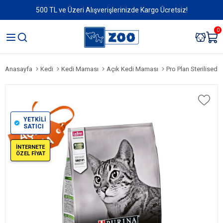
500 TL ve Üzeri Alışverişlerinizde Kargo Ücretsiz!
0
Anasayfa
Kedi
Kedi Maması
Açık Kedi Maması
Pro Plan Sterilised A
YETKİLİ
SATICI
İNTERNETE
ÖZEL FİYAT